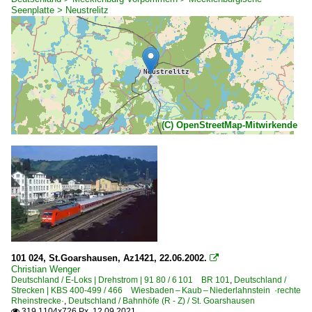
Seenplatte > Neustrelitz
(C) OpenStreetMap-Mitwirkende
101 024, St.Goarshausen, Az1421, 22.06.2002.

Christian Wenger
Deutschland / E-Loks | Drehstrom | 91 80 / 6 101 BR 101
,
Deutschland /
Strecken | KBS 400-499 / 466 Wiesbaden – Kaub – Niederlahnstein ·rechte
Rheinstrecke·
,
Deutschland / Bahnhöfe (R - Z) / St. Goarshausen
319 1104x726 Px, 12.09.2021
