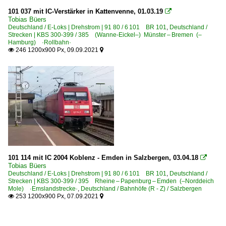
101 037 mit IC-Verstärker in Kattenvenne, 01.03.19

Tobias Büers
Deutschland / E-Loks | Drehstrom | 91 80 / 6 101 BR 101
,
Deutschland /
Strecken | KBS 300-399 / 385 (Wanne-Eickel–) Münster – Bremen (–
Hamburg) ·Rollbahn·
246 1200x900 Px, 09.09.2021


101 114 mit IC 2004 Koblenz - Emden in Salzbergen, 03.04.18

Tobias Büers
Deutschland / E-Loks | Drehstrom | 91 80 / 6 101 BR 101
,
Deutschland /
Strecken | KBS 300-399 / 395 Rheine – Papenburg – Emden (–Norddeich
Mole) ·Emslandstrecke·
,
Deutschland / Bahnhöfe (R - Z) / Salzbergen
253 1200x900 Px, 07.09.2021

