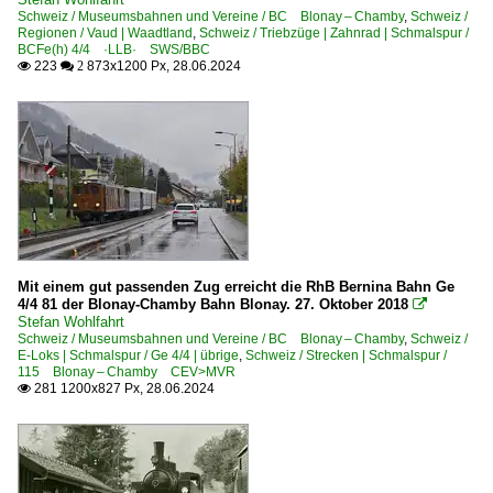
Schweiz / Museumsbahnen und Vereine / BC Blonay – Chamby
,
Schweiz /
Regionen / Vaud | Waadtland
,
Schweiz / Triebzüge | Zahnrad | Schmalspur /
BCFe(h) 4/4 ·LLB· SWS/BBC
223
873x1200 Px, 28.06.2024

 2
Mit einem gut passenden Zug erreicht die RhB Bernina Bahn Ge
4/4 81 der Blonay-Chamby Bahn Blonay. 27. Oktober 2018

Stefan Wohlfahrt
Schweiz / Museumsbahnen und Vereine / BC Blonay – Chamby
,
Schweiz /
E-Loks | Schmalspur / Ge 4/4 | übrige
,
Schweiz / Strecken | Schmalspur /
115 Blonay – Chamby CEV>MVR
281 1200x827 Px, 28.06.2024
