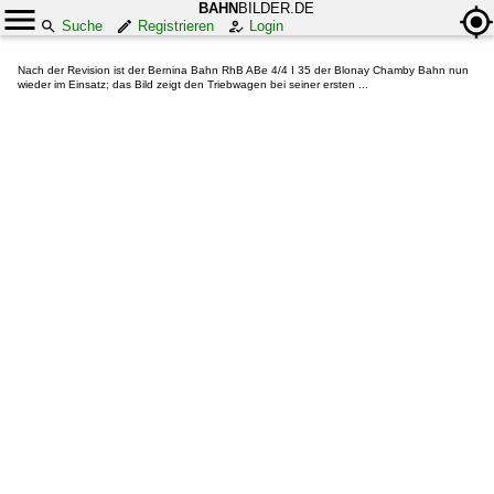
BAHN
BILDER.DE
Suche
Registrieren
Login
Nach der Revision ist der Bernina Bahn RhB ABe 4/4 I 35 der Blonay Chamby Bahn nun
wieder im Einsatz; das Bild zeigt den Triebwagen bei seiner ersten ...