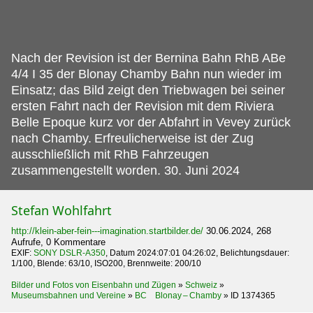
Nach der Revision ist der Bernina Bahn RhB ABe
4/4 I 35 der Blonay Chamby Bahn nun wieder im
Einsatz; das Bild zeigt den Triebwagen bei seiner
ersten Fahrt nach der Revision mit dem Riviera
Belle Epoque kurz vor der Abfahrt in Vevey zurück
nach Chamby.
Erfreulicherweise ist der Zug
ausschließlich mit RhB Fahrzeugen
zusammengestellt worden. 30. Juni 2024
Stefan Wohlfahrt
http://klein-aber-fein---imagination.startbilder.de/
30.06.2024, 268
Aufrufe, 0 Kommentare
EXIF:
SONY DSLR-A350
, Datum 2024:07:01 04:26:02, Belichtungsdauer:
1/100, Blende: 63/10, ISO200, Brennweite: 200/10
Bilder und Fotos von Eisenbahn und Zügen
»
Schweiz
»
Museumsbahnen und Vereine
»
BC Blonay – Chamby
»
ID 1374365