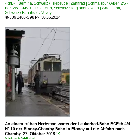
·RhB· Bernina
,
Schweiz / Triebzüge | Zahnrad | Schmalspur / ABeh 2/6 ·
Beh 2/6 ·MVR·TPC· Surf
,
Schweiz / Regionen / Vaud | Waadtland
,
Schweiz / Bahnhöfe / Vevey
309 1400x898 Px, 30.06.2024

An einem trüben Herbsttag wartet der Leukerbad-Bahn BCFeh 4/4
N° 10 der Blonay-Chamby Bahn in Blonay auf die Abfahrt nach
Chamby. 27. Oktober 2018

Stefan Wohlfahrt