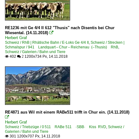
RE1236 mit Ge 4/4 II 612 "Thusis" nach Disentis bei Chur
Wiesental. (14.11.2018)

Herbert Graf
Schweiz / RhB | Rhätische Bahn / E-Loks Ge 4/4 II
,
Schweiz / Strecken |
Schmalspur / 941 Landquart – Chur – Reichenau (–Thusis) RhB
,
Schweiz / Galerien / Bahn und Tiere
402
1200x734 Px, 14.11.2018

 2
RE4871 aus Wil mit einem RABe511 trifft in Chur ein. (14.11.2018)

Herbert Graf
Schweiz / Triebzüge / 0 511 RABe 511 ·SBB· Kiss RVD
,
Schweiz /
Galerien / Bahn und Tiere
301 1200x707 Px, 14.11.2018
