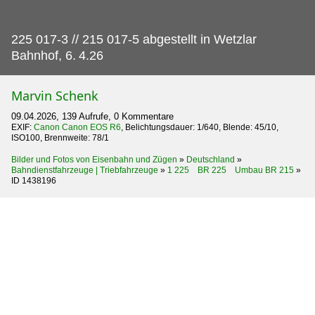
225 017-3 // 215 017-5 abgestellt in Wetzlar
Bahnhof, 6.
4.26
Marvin Schenk
09.04.2026, 139 Aufrufe, 0 Kommentare
EXIF:
Canon Canon EOS R6
, Belichtungsdauer: 1/640, Blende: 45/10,
ISO100, Brennweite: 78/1
Bilder und Fotos von Eisenbahn und Zügen
»
Deutschland
»
Bahndienstfahrzeuge | Triebfahrzeuge
»
1 225 BR 225 Umbau BR 215
»
ID 1438196