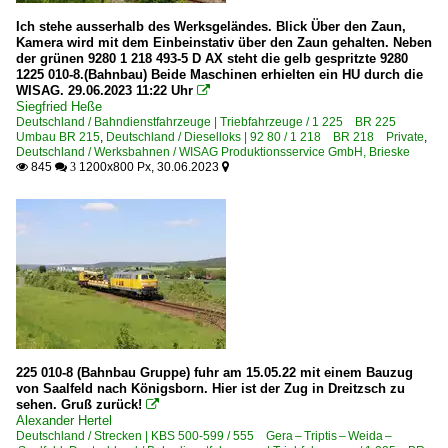
Ich stehe ausserhalb des Werksgeländes. Blick Über den Zaun,
Kamera wird mit dem Einbeinstativ über den Zaun gehalten. Neben
der grünen 9280 1 218 493-5 D AX steht die gelb gespritzte 9280
1225 010-8.(Bahnbau) Beide Maschinen erhielten ein HU durch die
WISAG. 29.06.2023 11:22 Uhr

Siegfried Heße
Deutschland / Bahndienstfahrzeuge | Triebfahrzeuge / 1 225 BR 225
Umbau BR 215
,
Deutschland / Dieselloks | 92 80 / 1 218 BR 218 Private
,
Deutschland / Werksbahnen / WISAG Produktionsservice GmbH, Brieske
845
1200x800 Px, 30.06.2023

 3

225 010-8 (Bahnbau Gruppe) fuhr am 15.05.22 mit einem Bauzug
von Saalfeld nach Königsborn. Hier ist der Zug in Dreitzsch zu
sehen. Gruß zurück!

Alexander Hertel
Deutschland / Strecken | KBS 500-599 / 555 Gera – Triptis – Weida –