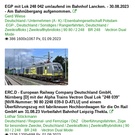
EGP mit Lok 248 042 umlaufend im Bahnhof Lancken. - 30.08.2023
- Am Bahnübergang aufgenommen.

Gerd Wiese
Deutschland / Unternehmen (A - K) / Eisenbahngesellschaft Potsdam
·EGP·
,
Deutschland / Sonstiges / Rangierfahrten
,
Deutschland /
Zweikraftloks | Zweikrafthybridloks | 90 80 / 2 248 BR 248 ·Vectron Dual
Mode·
386 1600x1067 Px, 01.09.2023

ERC.D - European Railway Company Deutschland GmbH,
Nürnberg [D] mit der Alpha Trains Vectron Dual Lok "248 039"
[NVR-Nummer: 90 80 2248 039-0 D-ATLU] und einem
Überführungszug mit fabrikneuen Hochbordwagen für die On Rail
GmbH am 31.08.23 Vorbeifahrt Bahnhof Leipzig-Thekla.

Lothar Stöckmann
Deutschland / Regional- und Fernzüge / DbZ Überführungsfahrten, Züge
für besondere Zwecke
,
Deutschland / Zweikraftloks | Zweikrafthybridloks | 90
80 / 2 248 BR 248 ·Vectron Dual Mode·
1536 1200x698 Px, 01.09.2023
