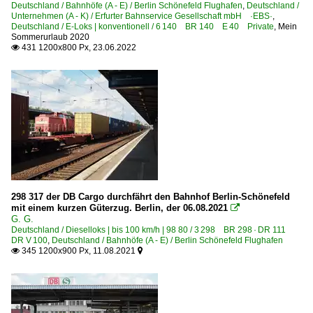
Deutschland / Bahnhöfe (A - E) / Berlin Schönefeld Flughafen
,
Deutschland /
Unternehmen (A - K) / Erfurter Bahnservice Gesellschaft mbH ·EBS·
,
Deutschland / E-Loks | konventionell / 6 140 BR 140 E 40 Private
,
Mein
Sommerurlaub 2020
431 1200x800 Px, 23.06.2022

298 317 der DB Cargo durchfährt den Bahnhof Berlin-Schönefeld
mit einem kurzen Güterzug. Berlin, der 06.08.2021

G. G.
Deutschland / Dieselloks | bis 100 km/h | 98 80 / 3 298 BR 298 · DR 111
DR V 100
,
Deutschland / Bahnhöfe (A - E) / Berlin Schönefeld Flughafen
345 1200x900 Px, 11.08.2021

