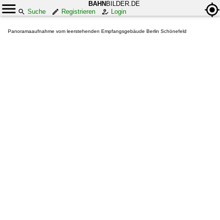
BAHN
BILDER.DE
Suche
Registrieren
Login
Panoramaaufnahme vom leerstehenden Empfangsgebäude Berlin Schönefeld