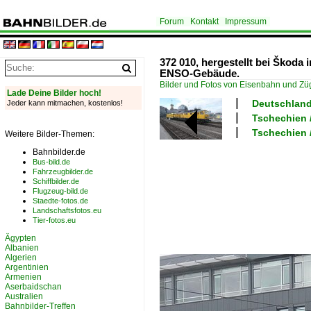
Forum
Kontakt
Impressum
372 010, hergestellt bei Škoda
ENSO-Gebäude.
Bilder und Fotos von Eisenbahn und Z
Lade Deine Bilder hoch!
Deutschland
Jeder kann mitmachen, kostenlos!
Tschechien 
Tschechien 
Weitere Bilder-Themen:
Bahnbilder.de
Bus-bild.de
Fahrzeugbilder.de
Schiffbilder.de
Flugzeug-bild.de
Staedte-fotos.de
Landschaftsfotos.eu
Tier-fotos.eu
Ägypten
Albanien
Algerien
Argentinien
Armenien
Aserbaidschan
Australien
Bahnbilder-Treffen