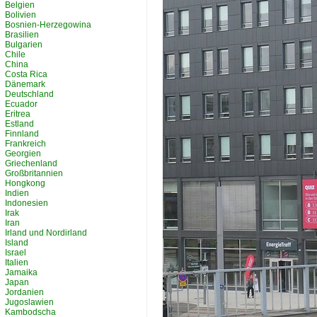
Belgien
Bolivien
Bosnien-Herzegowina
Brasilien
Bulgarien
Chile
China
Costa Rica
Dänemark
Deutschland
Ecuador
Eritrea
Estland
Finnland
Frankreich
Georgien
Griechenland
Großbritannien
Hongkong
Indien
Indonesien
Irak
Iran
Irland und Nordirland
Island
Israel
Italien
Jamaika
Japan
Jordanien
Jugoslawien
Kambodscha