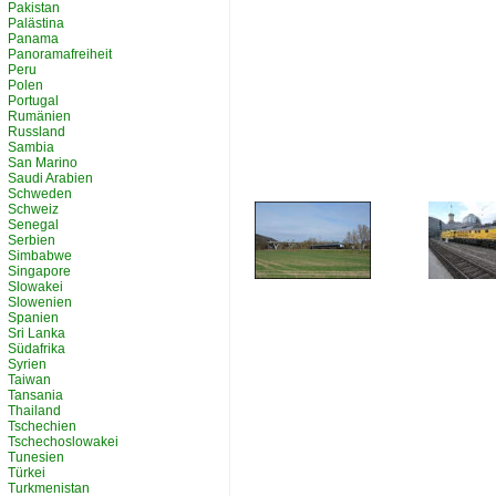
Pakistan
Palästina
Panama
Panoramafreiheit
Peru
Polen
Portugal
Rumänien
Russland
Sambia
San Marino
Saudi Arabien
Schweden
Schweiz
Senegal
Serbien
Simbabwe
Singapore
Slowakei
Slowenien
Spanien
Sri Lanka
Südafrika
Syrien
Taiwan
Tansania
Thailand
Tschechien
Tschechoslowakei
Tunesien
Türkei
Turkmenistan