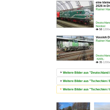
eine klei
2026 in Dr
Rainer Ha
Deutschland
Nordost
58
1200x

Vossloh D
Rainer Ha
Deutschland
·NXRL·
35
1200x

Weitere Bilder aus "Deutschland 
Weitere Bilder aus "Tschechien 
Weitere Bilder aus "Tschechien 