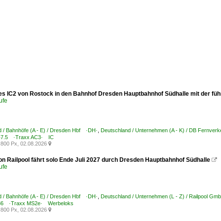
des IC2 von Rostock in den Bahnhof Dresden Hauptbahnhof Südhalle mit der füh
ufe
 / Bahnhöfe (A - E) / Dresden Hbf ·DH·
,
Deutschland / Unternehmen (A - K) / DB Fernverk
7.5 ·Traxx AC3· IC
800 Px, 02.08.2026

on Railpool fährt solo Ende Juli 2027 durch Dresden Hauptbahnhof Südhalle

ufe
 / Bahnhöfe (A - E) / Dresden Hbf ·DH·
,
Deutschland / Unternehmen (L - Z) / Railpool G
6 ·Traxx MS2e· Werbeloks
800 Px, 02.08.2026
