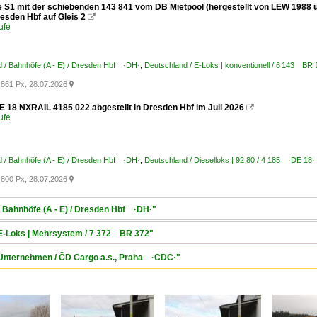
ne S1 mit der schiebenden 143 841 vom DB Mietpool (hergestellt von LEW 1988 u
esden Hbf auf Gleis 2

ufe
 / Bahnhöfe (A - E) / Dresden Hbf ·DH·
,
Deutschland / E-Loks | konventionell / 6 143 B
861 Px, 28.07.2026

E 18 NXRAIL 4185 022 abgestellt in Dresden Hbf im Juli 2026

ufe
 / Bahnhöfe (A - E) / Dresden Hbf ·DH·
,
Deutschland / Dieselloks | 92 80 / 4 185 ·DE 18·
800 Px, 28.07.2026

/ Bahnhöfe (A - E) / Dresden Hbf ·DH·"
/ E-Loks | Mehrsystem / 7 372 BR 372"
/ Unternehmen / ČD Cargo a.s., Praha ·CDC·"