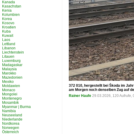
Kanada
Kasachstan
Kenia
Kolumbien
Korea
Kosovo
Kroatien
Kuba
Kuwait
Laos
Lettland
Libanon
Liechtenstein
Litauen
Luxemburg
Madagaskar
Malaysia
Marokko
Mazedonien
Mexiko
372 010, hergestellt bei Škoda im Ja
Moldawien
am Morgen noch denselben Zug auf der
Monaco
Mongolei
Rainer Haufe
29.03.2026, 120 Aufrufe
Montenegro
Mosambik
Myanmar | Burma
Namibia
Neuseeland
Niederlande
Nordkorea
Norwegen
Österreich