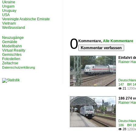
Ukraine
Ungarn
Uruguay
USA
Vereinigte Arabische Emirate
Vietnam
Weißrussland
0
Neuzugänge
Kommentare,
Alle Kommentare
Gemälde
Modellbahn
Kommentar verfassen
Virtual Reality
Gemischtes
Einfahrt 
Fotostellen
Rainer Ha
Zeitachse
Datenschutzerklärung
Deutschland
147 BR 14
21
1200x

186 274 v
Rainer Ha
Deutschland
186 BR 18
28
1200x
