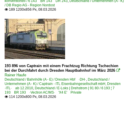
konventionell / 6 143 BR 143 DR 243
,
Deutschland / Unternehmen (A - K)
/ DB Regio AG - Region Nordost
189 1200x856 Px, 08.03.2026

193 896 von Captrain mit einem Frachtzug Richtung Tschechien
bei der Durchfahrt durch Dresden Hauptbahnhof im März 2026

Rainer Haufe
Deutschland / Bahnhöfe (A - E) / Dresden Hbf ·DH·
,
Deutschland /
Unternehmen (A - K) / Captrain - ITL Eisenbahngesellschaft mbH, Dresden
·ITL· ab 12.2010
,
Deutschland / E-Loks | Drehstrom | 91 80 / 6 193 ¦ 7
193 BR 193 ·Vectron AC/MS· 'X4 E' Private
114 1200x800 Px, 08.03.2026
