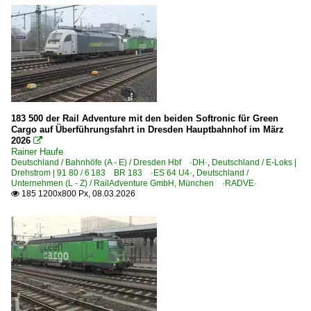
183 500 der Rail Adventure mit den beiden Softronic für Green
Cargo auf Überführungsfahrt in Dresden Hauptbahnhof im März
2026

Rainer Haufe
Deutschland / Bahnhöfe (A - E) / Dresden Hbf ·DH·
,
Deutschland / E-Loks |
Drehstrom | 91 80 / 6 183 BR 183 ·ES 64 U4·
,
Deutschland /
Unternehmen (L - Z) / RailAdventure GmbH, München ·RADVE·
185 1200x800 Px, 08.03.2026
