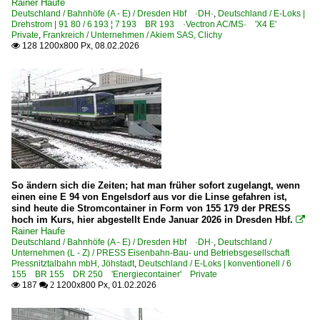
Rainer Haufe
Deutschland / Bahnhöfe (A - E) / Dresden Hbf ·DH·
,
Deutschland / E-Loks |
Drehstrom | 91 80 / 6 193 ¦ 7 193 BR 193 ·Vectron AC/MS· 'X4 E'
Private
,
Frankreich / Unternehmen / Akiem SAS, Clichy
128 1200x800 Px, 08.02.2026

So ändern sich die Zeiten; hat man früher sofort zugelangt, wenn
einen eine E 94 von Engelsdorf aus vor die Linse gefahren ist,
sind heute die Stromcontainer in Form von 155 179 der PRESS
hoch im Kurs, hier abgestellt Ende Januar 2026 in Dresden Hbf.

Rainer Haufe
Deutschland / Bahnhöfe (A - E) / Dresden Hbf ·DH·
,
Deutschland /
Unternehmen (L - Z) / PRESS Eisenbahn-Bau- und Betriebsgesellschaft
Pressnitztalbahn mbH, Jöhstadt
,
Deutschland / E-Loks | konventionell / 6
155 BR 155 DR 250 'Energiecontainer' Private
187
1200x800 Px, 01.02.2026

 2