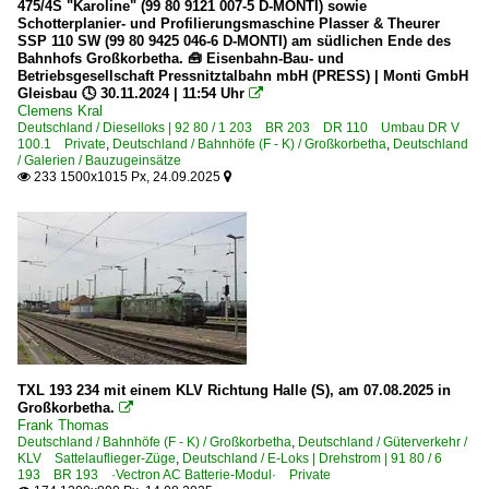
475/4S "Karoline" (99 80 9121 007-5 D-MONTI) sowie
Schotterplanier- und Profilierungsmaschine Plasser & Theurer
SSP 110 SW (99 80 9425 046-6 D-MONTI) am südlichen Ende des
Bahnhofs Großkorbetha. 🧰 Eisenbahn-Bau- und
Betriebsgesellschaft Pressnitztalbahn mbH (PRESS) | Monti GmbH
Gleisbau 🕓 30.11.2024 | 11:54 Uhr

Clemens Kral
Deutschland / Dieselloks | 92 80 / 1 203 BR 203 DR 110 Umbau DR V
100.1 Private
,
Deutschland / Bahnhöfe (F - K) / Großkorbetha
,
Deutschland
/ Galerien / Bauzugeinsätze
233 1500x1015 Px, 24.09.2025


TXL 193 234 mit einem KLV Richtung Halle (S), am 07.08.2025 in
Großkorbetha.

Frank Thomas
Deutschland / Bahnhöfe (F - K) / Großkorbetha
,
Deutschland / Güterverkehr /
KLV Sattelauflieger-Züge
,
Deutschland / E-Loks | Drehstrom | 91 80 / 6
193 BR 193 ·Vectron AC Batterie-Modul· Private