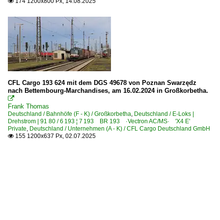
174 1200x800 Px, 14.08.2025

CFL Cargo 193 624 mit dem DGS 49678 von Poznan Swarzędz
nach Bettembourg-Marchandises, am 16.02.2024 in Großkorbetha.

Frank Thomas
Deutschland / Bahnhöfe (F - K) / Großkorbetha
,
Deutschland / E-Loks |
Drehstrom | 91 80 / 6 193 ¦ 7 193 BR 193 ·Vectron AC/MS· 'X4 E'
Private
,
Deutschland / Unternehmen (A - K) / CFL Cargo Deutschland GmbH
155 1200x637 Px, 02.07.2025
