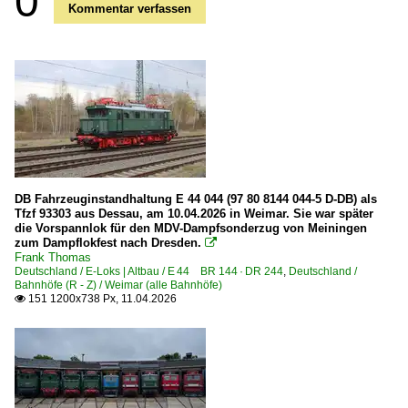
0
Kommentar verfassen
DB Fahrzeuginstandhaltung E 44 044 (97 80 8144 044-5 D-DB) als
Tfzf 93303 aus Dessau, am 10.04.2026 in Weimar. Sie war später
die Vorspannlok für den MDV-Dampfsonderzug von Meiningen
zum Dampflokfest nach Dresden.

Frank Thomas
Deutschland / E-Loks | Altbau / E 44 BR 144 · DR 244
,
Deutschland /
Bahnhöfe (R - Z) / Weimar (alle Bahnhöfe)
151 1200x738 Px, 11.04.2026
