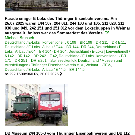
Parade einiger E-Loks des Thüringer Eisenbahnvereins. Am
26.07.2025 waren 144 507, 204 011, 244 103 und 105, 211 028, 211
030 und 049, 242 151 und 251 012 vor dem Lokschuppen in Weimar
ausgestellt. Anlass war das Sommerfest des Vereins.

Michael Brunsch
Deutschland / E-Loks | konventionell / 6 109 BR 109 DR 211 DR E 11
,
Deutschland / E-Loks | Altbau / E 44 BR 144 · DR 244
,
Deutschland / E-
Loks | Altbau / E 04 BR 104 · DR 204
,
Deutschland / E-Loks | konventionell /
6 142 BR 142 DR 242 E 42
,
Deutschland / E-Loks | konventionell / BR
171 DR 251 DR E 251 Steilstreckenlok
,
Deutschland / Museen und
Ausstellungen / Thüringer Eisenbahnverein e. V., Weimar ·TEV·
,
Deutschland / E-Loks | Altbau / E 44.5 BR 144.5
292 1600x960 Px, 20.02.2026


DB Museum 244 105-3 vom Thüringer Eisenbahnverein und DB 112