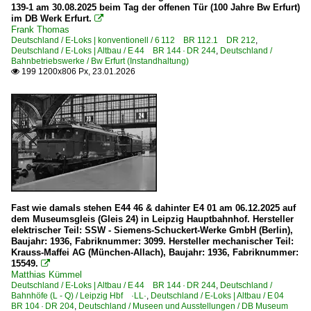
139-1 am 30.08.2025 beim Tag der offenen Tür (100 Jahre Bw Erfurt)
im DB Werk Erfurt.

Frank Thomas
Deutschland / E-Loks | konventionell / 6 112 BR 112.1 DR 212
,
Deutschland / E-Loks | Altbau / E 44 BR 144 · DR 244
,
Deutschland /
Bahnbetriebswerke / Bw Erfurt (Instandhaltung)
199 1200x806 Px, 23.01.2026

Fast wie damals stehen E44 46 & dahinter E4 01 am 06.12.2025 auf
dem Museumsgleis (Gleis 24) in Leipzig Hauptbahnhof. Hersteller
elektrischer Teil: SSW - Siemens-Schuckert-Werke GmbH (Berlin),
Baujahr: 1936, Fabriknummer: 3099. Hersteller mechanischer Teil:
Krauss-Maffei AG (München-Allach), Baujahr: 1936, Fabriknummer:
15549.

Matthias Kümmel
Deutschland / E-Loks | Altbau / E 44 BR 144 · DR 244
,
Deutschland /
Bahnhöfe (L - Q) / Leipzig Hbf ·LL·
,
Deutschland / E-Loks | Altbau / E 04
BR 104 · DR 204
,
Deutschland / Museen und Ausstellungen / DB Museum