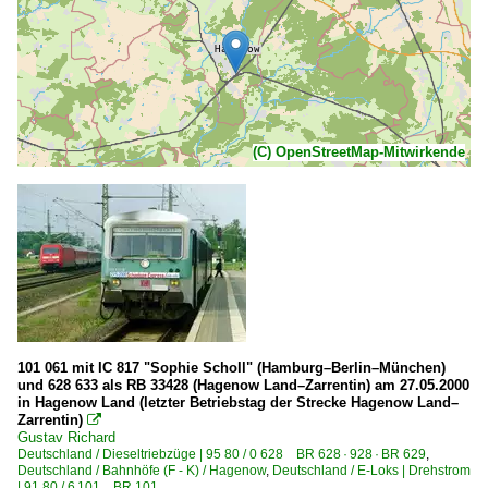
(C) OpenStreetMap-Mitwirkende
101 061 mit IC 817 "Sophie Scholl" (Hamburg–Berlin–München)
und 628 633 als RB 33428 (Hagenow Land–Zarrentin) am 27.05.2000
in Hagenow Land (letzter Betriebstag der Strecke Hagenow Land–
Zarrentin)

Gustav Richard
Deutschland / Dieseltriebzüge | 95 80 / 0 628 BR 628 · 928 · BR 629
,
Deutschland / Bahnhöfe (F - K) / Hagenow
,
Deutschland / E-Loks | Drehstrom
| 91 80 / 6 101 BR 101