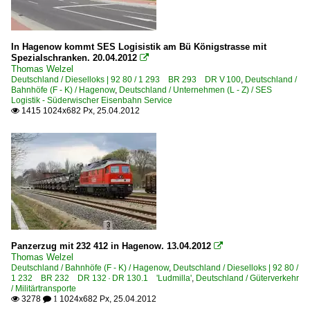
In Hagenow kommt SES Logisistik am Bü Königstrasse mit
Spezialschranken. 20.04.2012

Thomas Welzel
Deutschland / Dieselloks | 92 80 / 1 293 BR 293 DR V 100
,
Deutschland /
Bahnhöfe (F - K) / Hagenow
,
Deutschland / Unternehmen (L - Z) / SES
Logistik - Süderwischer Eisenbahn Service
1415 1024x682 Px, 25.04.2012

Panzerzug mit 232 412 in Hagenow. 13.04.2012

Thomas Welzel
Deutschland / Bahnhöfe (F - K) / Hagenow
,
Deutschland / Dieselloks | 92 80 /
1 232 BR 232 DR 132 · DR 130.1 'Ludmilla'
,
Deutschland / Güterverkehr
/ Militärtransporte
3278
1024x682 Px, 25.04.2012

 1