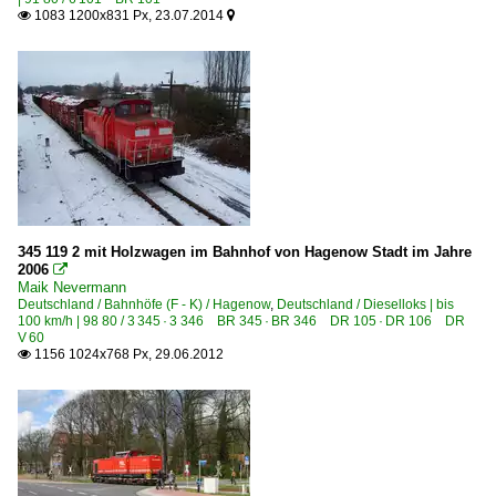
1083 1200x831 Px, 23.07.2014


345 119 2 mit Holzwagen im Bahnhof von Hagenow Stadt im Jahre
2006

Maik Nevermann
Deutschland / Bahnhöfe (F - K) / Hagenow
,
Deutschland / Dieselloks | bis
100 km/h | 98 80 / 3 345 · 3 346 BR 345 · BR 346 DR 105 · DR 106 DR
V 60
1156 1024x768 Px, 29.06.2012
