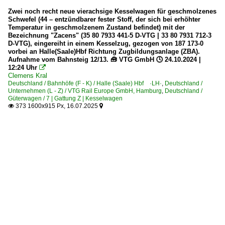
Zwei noch recht neue vierachsige Kesselwagen für geschmolzenes
Schwefel (44 – entzündbarer fester Stoff, der sich bei erhöhter
Temperatur in geschmolzenem Zustand befindet) mit der
Bezeichnung "Zacens" (35 80 7933 441-5 D-VTG | 33 80 7931 712-3
D-VTG), eingereiht in einem Kesselzug, gezogen von 187 173-0
vorbei an Halle(Saale)Hbf Richtung Zugbildungsanlage (ZBA).
Aufnahme vom Bahnsteig 12/13. 🧰 VTG GmbH 🕓 24.10.2024 |
12:24 Uhr

Clemens Kral
Deutschland / Bahnhöfe (F - K) / Halle (Saale) Hbf ·LH·
,
Deutschland /
Unternehmen (L - Z) / VTG Rail Europe GmbH, Hamburg
,
Deutschland /
Güterwagen / 7 | Gattung Z | Kesselwagen
373 1600x915 Px, 16.07.2025

