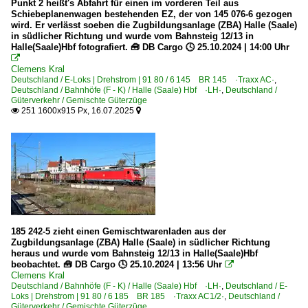
Punkt 2 heißt's Abfahrt für einen im vorderen Teil aus
Schiebeplanenwagen bestehenden EZ, der von 145 076-6 gezogen
wird. Er verlässt soeben die Zugbildungsanlage (ZBA) Halle (Saale)
in südlicher Richtung und wurde vom Bahnsteig 12/13 in
Halle(Saale)Hbf fotografiert. 🧰 DB Cargo 🕓 25.10.2024 | 14:00 Uhr

Clemens Kral
Deutschland / E-Loks | Drehstrom | 91 80 / 6 145 BR 145 ·Traxx AC·
,
Deutschland / Bahnhöfe (F - K) / Halle (Saale) Hbf ·LH·
,
Deutschland /
Güterverkehr / Gemischte Güterzüge
251 1600x915 Px, 16.07.2025


185 242-5 zieht einen Gemischtwarenladen aus der
Zugbildungsanlage (ZBA) Halle (Saale) in südlicher Richtung
heraus und wurde vom Bahnsteig 12/13 in Halle(Saale)Hbf
beobachtet. 🧰 DB Cargo 🕓 25.10.2024 | 13:56 Uhr

Clemens Kral
Deutschland / Bahnhöfe (F - K) / Halle (Saale) Hbf ·LH·
,
Deutschland / E-
Loks | Drehstrom | 91 80 / 6 185 BR 185 ·Traxx AC1/2·
,
Deutschland /
Güterverkehr / Gemischte Güterzüge