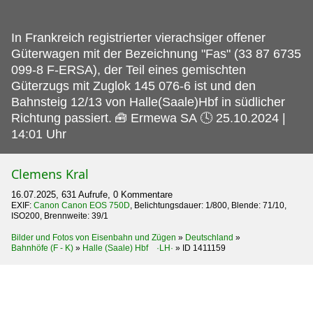
In Frankreich registrierter vierachsiger offener
Güterwagen mit der Bezeichnung "Fas" (33 87 6735
099-8 F-ERSA), der Teil eines gemischten
Güterzugs mit Zuglok 145 076-6 ist und den
Bahnsteig 12/13 von Halle(Saale)Hbf in südlicher
Richtung passiert.
🧰 Ermewa SA 🕓 25.10.2024 |
14:01 Uhr
Clemens Kral
16.07.2025, 631 Aufrufe, 0 Kommentare
EXIF:
Canon Canon EOS 750D
, Belichtungsdauer: 1/800, Blende: 71/10,
ISO200, Brennweite: 39/1
Bilder und Fotos von Eisenbahn und Zügen
»
Deutschland
»
Bahnhöfe (F - K)
»
Halle (Saale) Hbf ·LH·
»
ID 1411159