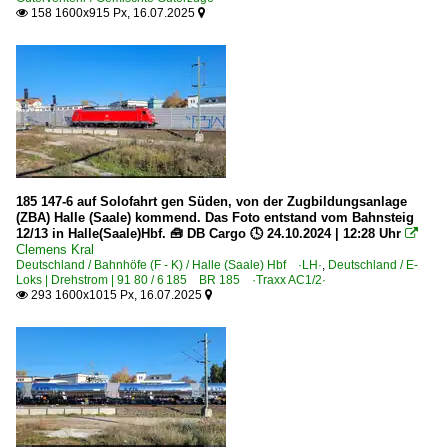
158 1600x915 Px, 16.07.2025


185 147-6 auf Solofahrt gen Süden, von der Zugbildungsanlage
(ZBA) Halle (Saale) kommend. Das Foto entstand vom Bahnsteig
12/13 in Halle(Saale)Hbf. 🧰 DB Cargo 🕓 24.10.2024 | 12:28 Uhr

Clemens Kral
Deutschland / Bahnhöfe (F - K) / Halle (Saale) Hbf ·LH·
,
Deutschland / E-
Loks | Drehstrom | 91 80 / 6 185 BR 185 ·Traxx AC1/2·
293 1600x1015 Px, 16.07.2025

