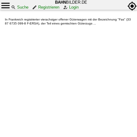
BAHN
BILDER.DE
Suche
Registrieren
Login
In Frankreich registrierter vierachsiger offener Güterwagen mit der Bezeichnung "Fas" (33
87 6735 099-8 F-ERSA), der Teil eines gemischten Güterzugs ...