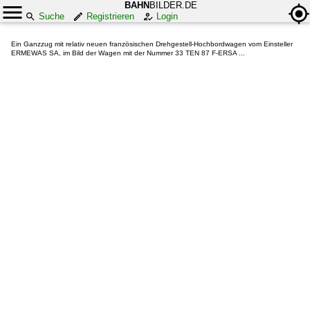
BAHN
BILDER.DE
Suche
Registrieren
Login
Ein Ganzzug mit relativ neuen französischen Drehgestell-Hochbordwagen vom Einsteller
ERMEWAS SA, im Bild der Wagen mit der Nummer 33 TEN 87 F-ERSA ...