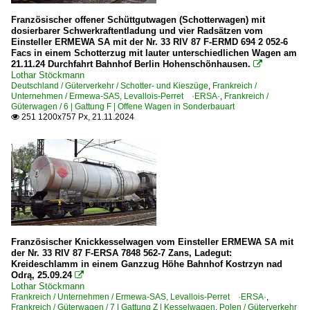
Französischer offener Schüttgutwagen (Schotterwagen) mit
dosierbarer Schwerkraftentladung und vier Radsätzen vom
Einsteller ERMEWA SA mit der Nr. 33 RIV 87 F-ERMD 694 2 052-6
Facs in einem Schotterzug mit lauter unterschiedlichen Wagen am
21.11.24 Durchfahrt Bahnhof Berlin Hohenschönhausen.

Lothar Stöckmann
Deutschland / Güterverkehr / Schotter- und Kieszüge
,
Frankreich /
Unternehmen / Ermewa-SAS, Levallois-Perret ·ERSA·
,
Frankreich /
Güterwagen / 6 | Gattung F | Offene Wagen in Sonderbauart
251 1200x757 Px, 21.11.2024

Französischer Knickkesselwagen vom Einsteller ERMEWA SA mit
der Nr. 33 RIV 87 F-ERSA 7848 562-7 Zans, Ladegut:
Kreideschlamm in einem Ganzzug Höhe Bahnhof Kostrzyn nad
Odrą, 25.09.24

Lothar Stöckmann
Frankreich / Unternehmen / Ermewa-SAS, Levallois-Perret ·ERSA·
,
Frankreich / Güterwagen / 7 | Gattung Z | Kesselwagen
,
Polen / Güterverkehr