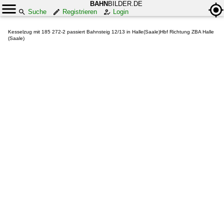
BAHN
BILDER.DE
Suche
Registrieren
Login
Kesselzug mit 185 272-2 passiert Bahnsteig 12/13 in Halle(Saale)Hbf Richtung ZBA Halle
(Saale)