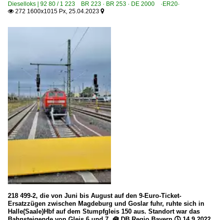
Dieselloks | 92 80 / 1 223 BR 223 · BR 253 · DE 2000 ·ER20·
272 1600x1015 Px, 25.04.2023


218 499-2, die von Juni bis August auf den 9-Euro-Ticket-
Ersatzzügen zwischen Magdeburg und Goslar fuhr, ruhte sich in
Halle(Saale)Hbf auf dem Stumpfgleis 150 aus. Standort war das
Bahnsteigende von Gleis 6 und 7. 🧰 DB Regio Bayern 🕓 14.9.2022