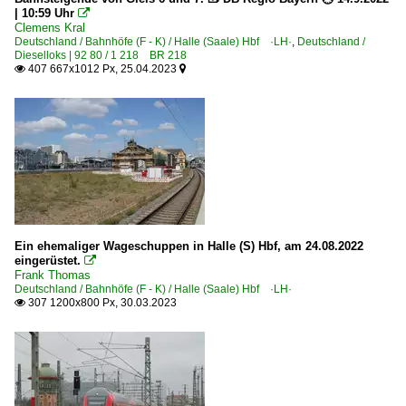
| 10:59 Uhr

Clemens Kral
Deutschland / Bahnhöfe (F - K) / Halle (Saale) Hbf ·LH·
,
Deutschland /
Dieselloks | 92 80 / 1 218 BR 218
407 667x1012 Px, 25.04.2023


Ein ehemaliger Wageschuppen in Halle (S) Hbf, am 24.08.2022
eingerüstet.

Frank Thomas
Deutschland / Bahnhöfe (F - K) / Halle (Saale) Hbf ·LH·
307 1200x800 Px, 30.03.2023
