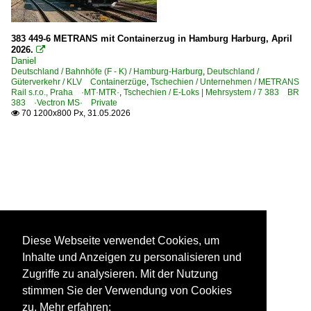
383 449-6 METRANS mit Containerzug in Hamburg Harburg, April
2026.

Daniel
Deutschland / Bahnhöfe (F - K) / Hamburg-Harburg
,
Deutschland /
Güterverkehr / KLV Containerzüge
,
Tschechien / Unternehmen / METRANS
Rail s.r.o., Praha ·MT·MTR·
,
Tschechien / E-Loks | Mehrsystem / 7 383 BR
383 ·Vectron MS· Private
70 1200x800 Px, 31.05.2026

Diese Webseite verwendet Cookies, um
Inhalte und Anzeigen zu personalisieren und
Zugriffe zu analysieren. Mit der Nutzung
stimmen Sie der Verwendung von Cookies
zu. Mehr erfahren: