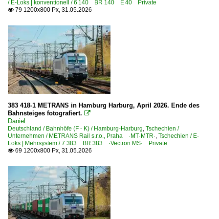
/ E-Loks | konventionell / 6 140 BR 140 E 40 Private
79 1200x800 Px, 31.05.2026

383 418-1 METRANS in Hamburg Harburg, April 2026. Ende des
Bahnsteiges fotografiert.

Daniel
Deutschland / Bahnhöfe (F - K) / Hamburg-Harburg
,
Tschechien /
Unternehmen / METRANS Rail s.r.o., Praha ·MT·MTR·
,
Tschechien / E-
Loks | Mehrsystem / 7 383 BR 383 ·Vectron MS· Private
69 1200x800 Px, 31.05.2026
