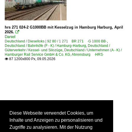
hrs 271 024-2 G1000BB mit Kesselzug in Hamburg Harburg, April
2026.

Daniel
Deutschland / Dieselloks | 92 80 / 1 271 BR 271 ·G 1000 BB·
,
Deutschland / Bahnhöfe (F - K) / Hamburg-Harburg
,
Deutschland /
Güterverkehr / Kessel- und Silozüge
,
Deutschland / Unternehmen (A - K) /
Hamburger Rail Service GmbH & Co. KG, Ahrensburg ·HRS·
87 1200x800 Px, 09.05.2026

Diese Webseite verwendet Cookies, um
Inhalte und Anzeigen zu personalisieren und
Zugriffe zu analysieren. Mit der Nutzung