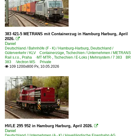
383 421-5 METRANS mit Containerzug in Hamburg Harburg, April
2026.

Daniel
Deutschland / Bahnhöfe (F - K) / Hamburg-Harburg
,
Deutschland /
Güterverkehr / KLV Containerzüge
,
Tschechien / Unternehmen / METRANS
Rail s.r.o., Praha ·MT·MTR·
,
Tschechien / E-Loks | Mehrsystem / 7 383 BR
383 ·Vectron MS· Private
109 1200x800 Px, 10.05.2026

HVLE 295 952 in Hamburg Harburg, April 2026.

Daniel
Deutschland / Unternehmen (A - K) / Havelländische Eisenbahn AG