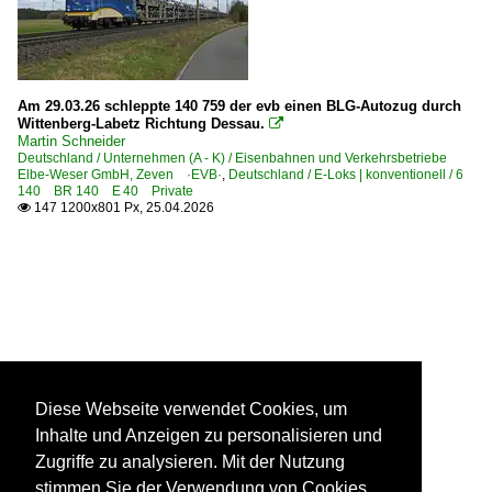
Am 29.03.26 schleppte 140 759 der evb einen BLG-Autozug durch
Wittenberg-Labetz Richtung Dessau.

Martin Schneider
Deutschland / Unternehmen (A - K) / Eisenbahnen und Verkehrsbetriebe
Elbe-Weser GmbH, Zeven ·EVB·
,
Deutschland / E-Loks | konventionell / 6
140 BR 140 E 40 Private
147 1200x801 Px, 25.04.2026

Diese Webseite verwendet Cookies, um
Inhalte und Anzeigen zu personalisieren und
Zugriffe zu analysieren. Mit der Nutzung
stimmen Sie der Verwendung von Cookies