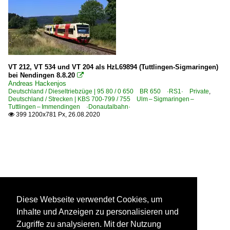
VT 212, VT 534 und VT 204 als HzL69894 (Tuttlingen-Sigmaringen)
bei Nendingen 8.8.20

Andreas Hackenjos
Deutschland / Dieseltriebzüge | 95 80 / 0 650 BR 650 ·RS1· Private
,
Deutschland / Strecken | KBS 700-799 / 755 Ulm – Sigmaringen –
Tuttlingen – Immendingen ·Donautalbahn·
399 1200x781 Px, 26.08.2020

Diese Webseite verwendet Cookies, um
Inhalte und Anzeigen zu personalisieren und
Zugriffe zu analysieren. Mit der Nutzung