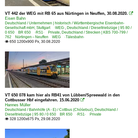
VT 442 der WEG mit RB 65 aus Nürtingen in Neuffen, 30.08.2020.

Eisen Bahn
Deutschland / Unternehmen | historisch / Württembergische Eisenbahn-
Gesellschaft mbH, Stuttgart ·WEG·
,
Deutschland / Dieseltriebzüge | 95 80 /
0 650 BR 650 ·RS1· Private
,
Deutschland / Strecken | KBS 700-799 /
762 Nürtingen – Neuffen WEG ·Tälesbahn·
650 1200x900 Px, 30.08.2020

VT 650 078 kam hier als RB41 von Lübben/Spreewald in den
Cottbusser Hbf eingefahren. 15.06.2020

Hannes Müller
Deutschland / Bahnhöfe (A - E) / Cottbus (Chóśebuz)
,
Deutschland /
Dieseltriebzüge | 95 80 / 0 650 BR 650 ·RS1· Private
328 1200x675 Px, 29.08.2020
