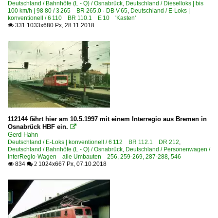
Deutschland / Bahnhöfe (L - Q) / Osnabrück
,
Deutschland / Dieselloks | bis
100 km/h | 98 80 / 3 265 BR 265.0 · DB V 65
,
Deutschland / E-Loks |
konventionell / 6 110 BR 110.1 E 10 'Kasten'
331 1033x680 Px, 28.11.2018

112144 fährt hier am 10.5.1997 mit einem Interregio aus Bremen in
Osnabrück HBF ein.

Gerd Hahn
Deutschland / E-Loks | konventionell / 6 112 BR 112.1 DR 212
,
Deutschland / Bahnhöfe (L - Q) / Osnabrück
,
Deutschland / Personenwagen /
InterRegio-Wagen alle Umbauten 256, 259-269, 287-288, 546
834
1024x667 Px, 07.10.2018

 2