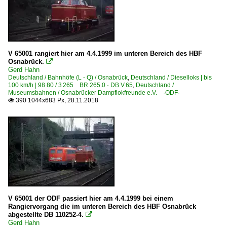
V 65001 rangiert hier am 4.4.1999 im unteren Bereich des HBF
Osnabrück.

Gerd Hahn
Deutschland / Bahnhöfe (L - Q) / Osnabrück
,
Deutschland / Dieselloks | bis
100 km/h | 98 80 / 3 265 BR 265.0 · DB V 65
,
Deutschland /
Museumsbahnen / Osnabrücker Dampflokfreunde e.V. ·ODF·
390 1044x683 Px, 28.11.2018

V 65001 der ODF passiert hier am 4.4.1999 bei einem
Rangiervorgang die im unteren Bereich des HBF Osnabrück
abgestellte DB 110252-4.

Gerd Hahn