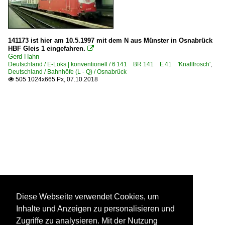
141173 ist hier am 10.5.1997 mit dem N aus Münster in Osnabrück
HBF Gleis 1 eingefahren.

Gerd Hahn
Deutschland / E-Loks | konventionell / 6 141 BR 141 E 41 'Knallfrosch'
,
Deutschland / Bahnhöfe (L - Q) / Osnabrück
505 1024x665 Px, 07.10.2018

Diese Webseite verwendet Cookies, um
Inhalte und Anzeigen zu personalisieren und
Zugriffe zu analysieren. Mit der Nutzung