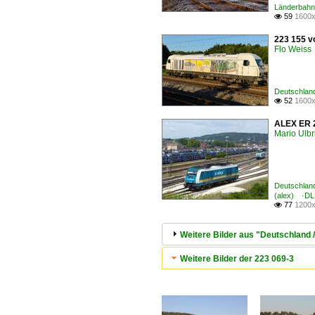
Länderbahn
59
1600x

223 155 v
Flo Weiss
Deutschlan
52
1600x

ALEX ER 2
Mario Ulbr
Deutschland
(alex) ·D
77
1200x

Weitere Bilder aus "Deutschland 
Weitere Bilder der 223 069-3