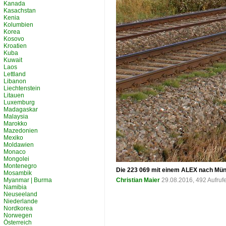
Kanada
Kasachstan
Kenia
Kolumbien
Korea
Kosovo
Kroatien
Kuba
Kuwait
Laos
Lettland
Libanon
Liechtenstein
Litauen
Luxemburg
Madagaskar
Malaysia
Marokko
Mazedonien
Mexiko
Moldawien
Monaco
Mongolei
Montenegro
Die 223 069 mit einem ALEX nach Mün
Mosambik
Myanmar | Burma
Christian Maier
29.08.2016, 492 Aufru
Namibia
Neuseeland
Niederlande
Nordkorea
Norwegen
Österreich