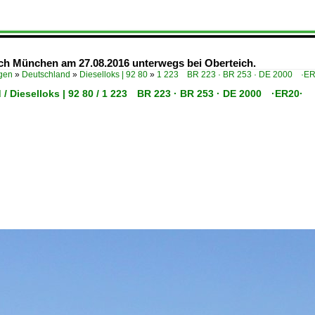
ch München am 27.08.2016 unterwegs bei Oberteich.
ügen
»
Deutschland
»
Dieselloks | 92 80
»
1 223 BR 223 · BR 253 · DE 2000 ·ER
/ Dieselloks | 92 80 / 1 223 BR 223 · BR 253 · DE 2000 ·ER20·