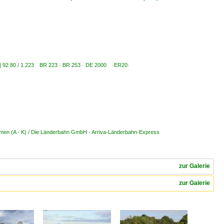
s | 92 80 / 1 223 BR 223 · BR 253 · DE 2000 ·ER20·
men (A - K) / Die Länderbahn GmbH - Arriva-Länderbahn-Express
zur Galerie
zur Galerie