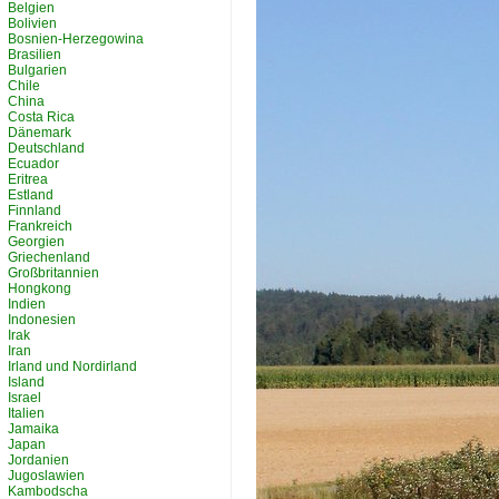
Belgien
Bolivien
Bosnien-Herzegowina
Brasilien
Bulgarien
Chile
China
Costa Rica
Dänemark
Deutschland
Ecuador
Eritrea
Estland
Finnland
Frankreich
Georgien
Griechenland
Großbritannien
Hongkong
Indien
Indonesien
Irak
Iran
Irland und Nordirland
Island
Israel
Italien
Jamaika
Japan
Jordanien
Jugoslawien
Kambodscha