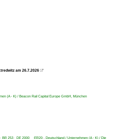
ktredwitz am 26.7.2026

hmen (A - K) / Beacon Rail Capital Europe GmbH, München
3 · BR 253 · DE 2000 ·ER20·
,
Deutschland / Unternehmen (A - K) / Die