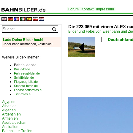
Forum
Kontakt
Impressum
Die 223 069 mit einem ALEX na
Bilder und Fotos von Eisenbahn und Z
Deutschland 
Lade Deine Bilder hoch!
Jeder kann mitmachen, kostenlos!
Weitere Bilder-Themen:
Bahnbilder.de
Bus-bild.de
Fahrzeugbilder.de
Schiffbilder.de
Flugzeug-bild.de
Staedte-fotos.de
Landschaftsfotos.eu
Tier-fotos.eu
Ägypten
Albanien
Algerien
Argentinien
Armenien
Aserbaidschan
Australien
Bahnbilder-Treffen