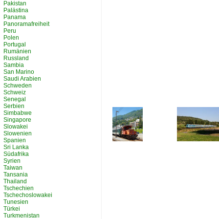
Pakistan
Palästina
Panama
Panoramafreiheit
Peru
Polen
Portugal
Rumänien
Russland
Sambia
San Marino
Saudi Arabien
Schweden
Schweiz
Senegal
Serbien
Simbabwe
Singapore
Slowakei
Slowenien
Spanien
Sri Lanka
Südafrika
Syrien
Taiwan
Tansania
Thailand
Tschechien
Tschechoslowakei
Tunesien
Türkei
Turkmenistan