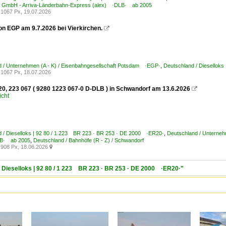
 GmbH - Arriva-Länderbahn-Express (alex) ·DLB· ab 2005
1067 Px, 19.07.2026
on EGP am 9.7.2026 bei Vierkirchen.

d / Unternehmen (A - K) / Eisenbahngesellschaft Potsdam ·EGP·
,
Deutschland / Diesellok
1067 Px, 18.07.2026
0, 223 067 ( 9280 1223 067-0 D-DLB ) in Schwandorf am 13.6.2026

icht
 / Dieselloks | 92 80 / 1 223 BR 223 · BR 253 · DE 2000 ·ER20·
,
Deutschland / Unterneh
LB· ab 2005
,
Deutschland / Bahnhöfe (R - Z) / Schwandorf
908 Px, 18.06.2026

/ Dieselloks | 92 80 / 1 223 BR 223 · BR 253 · DE 2000 ·ER20·"