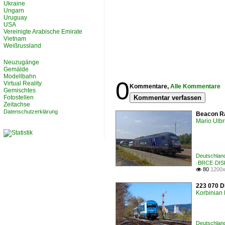
Ukraine
Ungarn
Uruguay
USA
Vereinigte Arabische Emirate
Vietnam
Weißrussland
Neuzugänge
Gemälde
Modellbahn
0
Virtual Reality
Kommentare,
Alle Kommentare
Gemischtes
Fotostellen
Kommentar verfassen
Zeitachse
Datenschutzerklärung
Beacon Ra
Mario Ulbr
Deutschland
·BRCE·DIS
80
1200x

223 070 D
Korbinian 
Deutschland