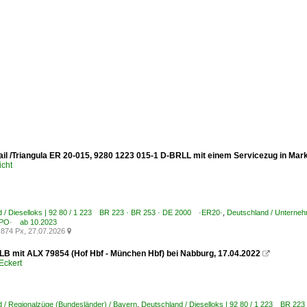
il /Triangula ER 20-015, 9280 1223 015-1 D-BRLL mit einem Servicezug in Mar
icht
 / Dieselloks | 92 80 / 1 223 BR 223 · BR 253 · DE 2000 ·ER20·
,
Deutschland / Unterne
PO· ab 10.2023
874 Px, 27.07.2026

LB mit ALX 79854 (Hof Hbf - München Hbf) bei Nabburg, 17.04.2022

Eckert
 / Regionalzüge (Bundesländer) / Bayern
,
Deutschland / Dieselloks | 92 80 / 1 223 BR 22