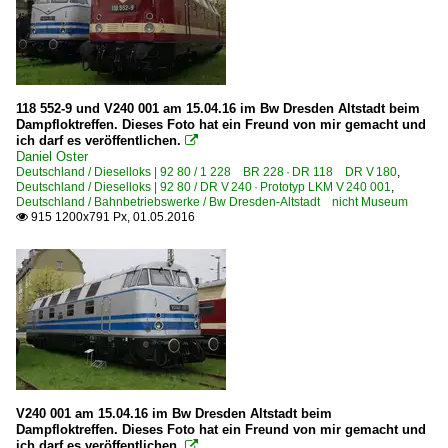
118 552-9 und V240 001 am 15.04.16 im Bw Dresden Altstadt beim
Dampfloktreffen. Dieses Foto hat ein Freund von mir gemacht und
ich darf es veröffentlichen.

Daniel Oster
Deutschland / Dieselloks | 92 80 / 1 228 BR 228 · DR 118 DR V 180
,
Deutschland / Dieselloks | 92 80 / DR V 240 · Prototyp LKM V 240 001
,
Deutschland / Bahnbetriebswerke / Bw Dresden-Altstadt nicht Museum
915 1200x791 Px, 01.05.2016

V240 001 am 15.04.16 im Bw Dresden Altstadt beim
Dampfloktreffen. Dieses Foto hat ein Freund von mir gemacht und
ich darf es veröffentlichen.
