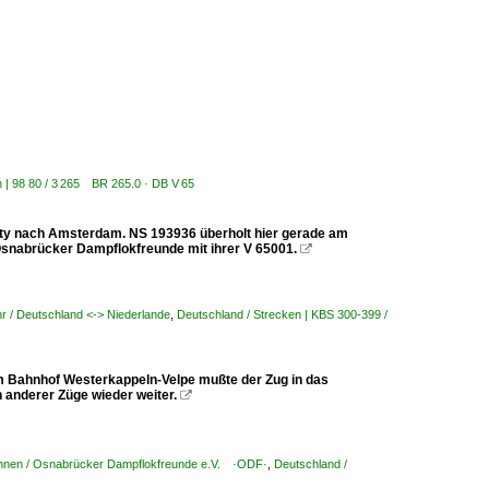
h | 98 80 / 3 265 BR 265.0 · DB V 65
city nach Amsterdam. NS 193936 überholt hier gerade am
Osnabrücker Dampflokfreunde mit ihrer V 65001.

r / Deutschland <-> Niederlande
,
Deutschland / Strecken | KBS 300-399 /
m Bahnhof Westerkappeln-Velpe mußte der Zug in das
 anderer Züge wieder weiter.

hnen / Osnabrücker Dampflokfreunde e.V. ·ODF·
,
Deutschland /