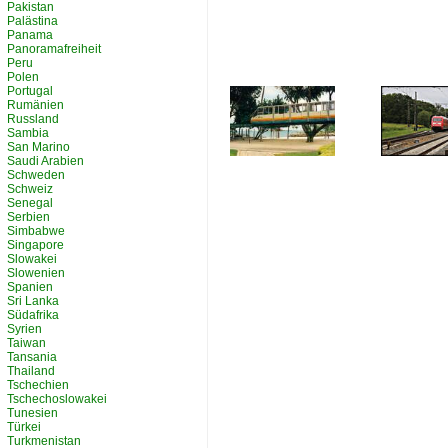
Pakistan
Palästina
Panama
Panoramafreiheit
Peru
Polen
Portugal
Rumänien
Russland
Sambia
San Marino
Saudi Arabien
Schweden
Schweiz
Senegal
Serbien
Simbabwe
Singapore
Slowakei
Slowenien
Spanien
Sri Lanka
Südafrika
Syrien
Taiwan
Tansania
Thailand
Tschechien
Tschechoslowakei
Tunesien
Türkei
Turkmenistan