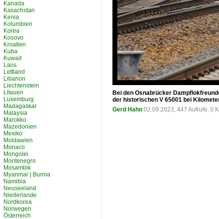
Kanada
Kasachstan
Kenia
Kolumbien
Korea
Kosovo
Kroatien
Kuba
Kuwait
Laos
Lettland
Libanon
Liechtenstein
Litauen
Bei den Osnabrücker Dampflokfreunden
Luxemburg
der historischen V 65001 bei Kilomet
Madagaskar
Gerd Hahn
02.09.2023, 447 Aufrufe, 0
Malaysia
Marokko
Mazedonien
Mexiko
Moldawien
Monaco
Mongolei
Montenegro
Mosambik
Myanmar | Burma
Namibia
Neuseeland
Niederlande
Nordkorea
Norwegen
Österreich