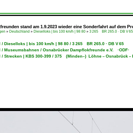
freunden stand am 1.9.2023 wieder eine Sonderfahrt auf dem P
ügen
»
Deutschland
»
Dieselloks | bis 100 km/h | 98 80
»
3 265 BR 265.0 · DB V 65
/ Dieselloks | bis 100 km/h | 98 80 / 3 265 BR 265.0 · DB V 65
 / Museumsbahnen / Osnabrücker Dampflokfreunde e.V. ·ODF·
 / Strecken | KBS 300-399 / 375 (Minden–) Löhne – Osnabrück –