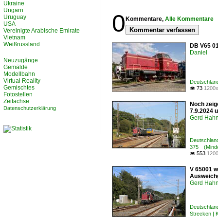
Ukraine
Ungarn
0
Uruguay
Kommentare,
Alle Kommentare
USA
Kommentar verfassen
Vereinigte Arabische Emirate
Vietnam
Weißrussland
DB V65 01
Daniel
Neuzugänge
Gemälde
Modellbahn
Virtual Reality
Deutschlan
Gemischtes
73
1200x

Fotostellen
Zeitachse
Noch zeig
Datenschutzerklärung
7.9.2024 
Gerd Hah
Deutschland
375 (Minde
553
1200

V 65001 w
Ausweichg
Gerd Hah
Deutschland
Strecken |