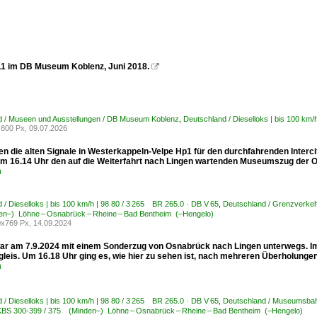
1 im DB Museum Koblenz, Juni 2018.

d / Museen und Ausstellungen / DB Museum Koblenz
,
Deutschland / Dieselloks | bis 100 km/
800 Px, 09.07.2026
en die alten Signale in Westerkappeln-Velpe Hp1 für den durchfahrenden Inter
um 16.14 Uhr den auf die Weiterfahrt nach Lingen wartenden Museumszug der 
n
 / Dieselloks | bis 100 km/h | 98 80 / 3 265 BR 265.0 · DB V 65
,
Deutschland / Grenzverkeh
n–) Löhne – Osnabrück – Rheine – Bad Bentheim (–Hengelo)
x769 Px, 14.09.2024
ar am 7.9.2024 mit einem Sonderzug von Osnabrück nach Lingen unterwegs. I
leis. Um 16.18 Uhr ging es, wie hier zu sehen ist, nach mehreren Überholungen
n
 / Dieselloks | bis 100 km/h | 98 80 / 3 265 BR 265.0 · DB V 65
,
Deutschland / Museumsba
 KBS 300-399 / 375 (Minden–) Löhne – Osnabrück – Rheine – Bad Bentheim (–Hengelo)