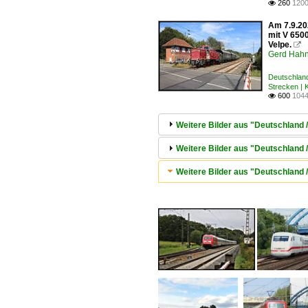
260
1200

Am 7.9.20
mit V 650
Velpe.

Gerd Hah
Deutschland
Strecken |
600
1044

Weitere Bilder aus "Deutschland /
Weitere Bilder aus "Deutschlan
Weitere Bilder aus "Deutschland