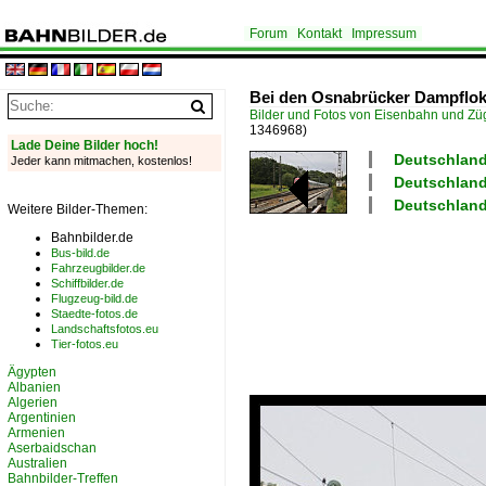
Forum
Kontakt
Impressum
Bei den Osnabrücker Dampflok
Bilder und Fotos von Eisenbahn und Z
1346968)
Lade Deine Bilder hoch!
Deutschland 
Jeder kann mitmachen, kostenlos!
Deutschland
Deutschland
Weitere Bilder-Themen:
Bahnbilder.de
Bus-bild.de
Fahrzeugbilder.de
Schiffbilder.de
Flugzeug-bild.de
Staedte-fotos.de
Landschaftsfotos.eu
Tier-fotos.eu
Ägypten
Albanien
Algerien
Argentinien
Armenien
Aserbaidschan
Australien
Bahnbilder-Treffen