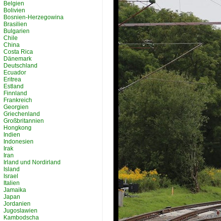
Belgien
Bolivien
Bosnien-Herzegowina
Brasilien
Bulgarien
Chile
China
Costa Rica
Dänemark
Deutschland
Ecuador
Eritrea
Estland
Finnland
Frankreich
Georgien
Griechenland
Großbritannien
Hongkong
Indien
Indonesien
Irak
Iran
Irland und Nordirland
Island
Israel
Italien
Jamaika
Japan
Jordanien
Jugoslawien
Kambodscha