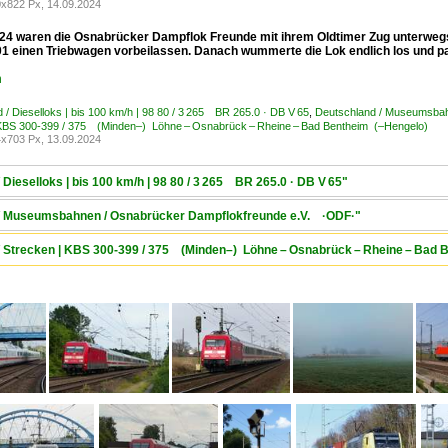
x822 Px, 14.09.2024
24 waren die Osnabrücker Dampflok Freunde mit ihrem Oldtimer Zug unterwegs 
01 einen Triebwagen vorbeilassen. Danach wummerte die Lok endlich los und pas
n
 / Dieselloks | bis 100 km/h | 98 80 / 3 265 BR 265.0 · DB V 65
,
Deutschland / Museumsba
 KBS 300-399 / 375 (Minden–) Löhne – Osnabrück – Rheine – Bad Bentheim (–Hengelo)
x703 Px, 13.09.2024
 Dieselloks | bis 100 km/h | 98 80 / 3 265 BR 265.0 · DB V 65"
d / Museumsbahnen / Osnabrücker Dampflokfreunde e.V. ·ODF·"
 / Strecken | KBS 300-399 / 375 (Minden–) Löhne – Osnabrück – Rheine – Bad