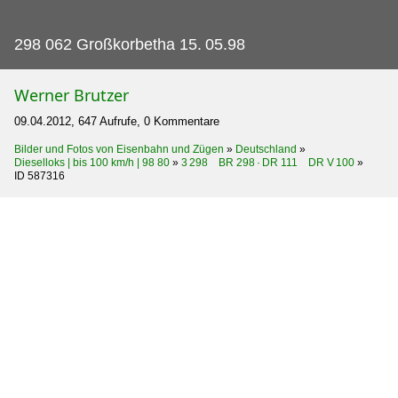
298 062 Großkorbetha 15.
05.98
Werner Brutzer
09.04.2012, 647 Aufrufe, 0 Kommentare
Bilder und Fotos von Eisenbahn und Zügen
»
Deutschland
»
Dieselloks | bis 100 km/h | 98 80
»
3 298 BR 298 · DR 111 DR V 100
»
ID 587316