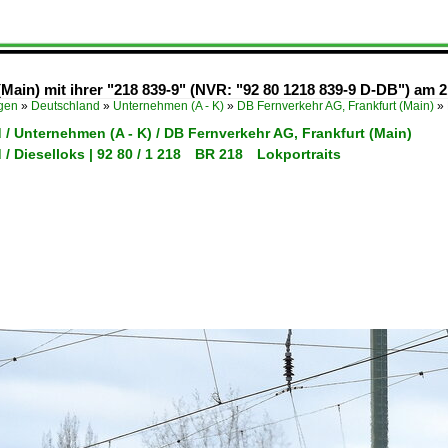
Main) mit ihrer "218 839-9" (NVR: "92 80 1218 839-9 D-DB") am 
ügen
»
Deutschland
»
Unternehmen (A - K)
»
DB Fernverkehr AG, Frankfurt (Main)
»
/ Unternehmen (A - K) / DB Fernverkehr AG, Frankfurt (Main)
 / Dieselloks | 92 80 / 1 218 BR 218 Lokportraits