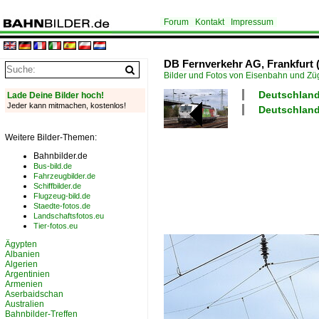
Forum
Kontakt
Impressum
DB Fernverkehr AG, Frankfurt (
Bilder und Fotos von Eisenbahn und Z
Deutschland 
Lade Deine Bilder hoch!
Jeder kann mitmachen, kostenlos!
Deutschland
Weitere Bilder-Themen:
Bahnbilder.de
Bus-bild.de
Fahrzeugbilder.de
Schiffbilder.de
Flugzeug-bild.de
Staedte-fotos.de
Landschaftsfotos.eu
Tier-fotos.eu
Ägypten
Albanien
Algerien
Argentinien
Armenien
Aserbaidschan
Australien
Bahnbilder-Treffen