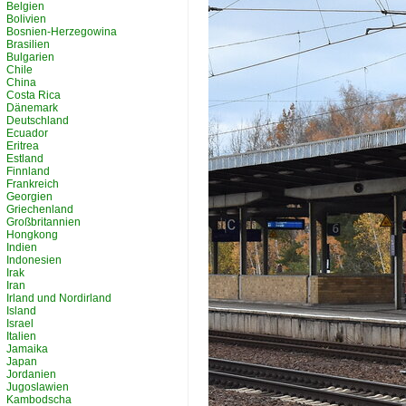
Belgien
Bolivien
Bosnien-Herzegowina
Brasilien
Bulgarien
Chile
China
Costa Rica
Dänemark
Deutschland
Ecuador
Eritrea
Estland
Finnland
Frankreich
Georgien
Griechenland
Großbritannien
Hongkong
Indien
Indonesien
Irak
Iran
Irland und Nordirland
Island
Israel
Italien
Jamaika
Japan
Jordanien
Jugoslawien
Kambodscha