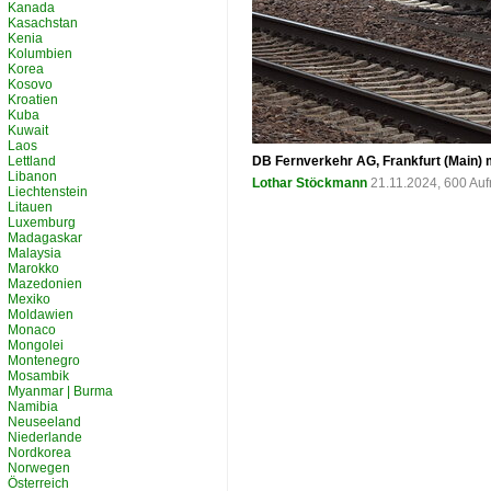
Kanada
Kasachstan
Kenia
Kolumbien
Korea
Kosovo
Kroatien
Kuba
Kuwait
Laos
Lettland
DB Fernverkehr AG, Frankfurt (Main) m
Libanon
Lothar Stöckmann
21.11.2024, 600 Au
Liechtenstein
Litauen
Luxemburg
Madagaskar
Malaysia
Marokko
Mazedonien
Mexiko
Moldawien
Monaco
Mongolei
Montenegro
Mosambik
Myanmar | Burma
Namibia
Neuseeland
Niederlande
Nordkorea
Norwegen
Österreich