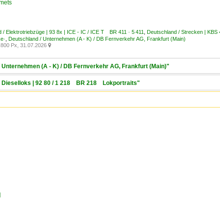
Smets
 / Elektrotriebzüge | 93 8x | ICE - IC / ICE T BR 411 · 5 411
,
Deutschland / Strecken | KBS
ke·
,
Deutschland / Unternehmen (A - K) / DB Fernverkehr AG, Frankfurt (Main)
800 Px, 31.07.2026

/ Unternehmen (A - K) / DB Fernverkehr AG, Frankfurt (Main)"
/ Dieselloks | 92 80 / 1 218 BR 218 Lokportraits"
d