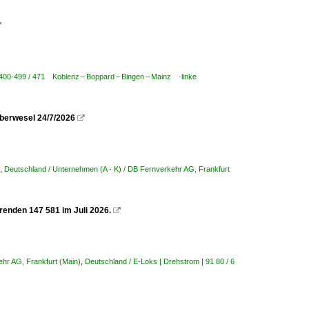

 400-499 / 471 Koblenz – Boppard – Bingen – Mainz ·linke
Oberwesel 24/7/2026

,
Deutschland / Unternehmen (A - K) / DB Fernverkehr AG, Frankfurt
renden 147 581 im Juli 2026.

ehr AG, Frankfurt (Main)
,
Deutschland / E-Loks | Drehstrom | 91 80 / 6