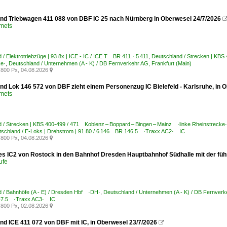
nd Triebwagen 411 088 von DBF IC 25 nach Nürnberg in Oberwesel 24/7/2026
Smets
 / Elektrotriebzüge | 93 8x | ICE - IC / ICE T BR 411 · 5 411
,
Deutschland / Strecken | KBS
ke·
,
Deutschland / Unternehmen (A - K) / DB Fernverkehr AG, Frankfurt (Main)
800 Px, 04.08.2026

nd Lok 146 572 von DBF zieht einem Personenzug IC Bielefeld - Karlsruhe, in 
Smets
 / Strecken | KBS 400-499 / 471 Koblenz – Boppard – Bingen – Mainz ·linke Rheinstrecke·
tschland / E-Loks | Drehstrom | 91 80 / 6 146 BR 146.5 ·Traxx AC2· IC
800 Px, 04.08.2026

des IC2 von Rostock in den Bahnhof Dresden Hauptbahnhof Südhalle mit der füh
ufe
 / Bahnhöfe (A - E) / Dresden Hbf ·DH·
,
Deutschland / Unternehmen (A - K) / DB Fernverk
7.5 ·Traxx AC3· IC
800 Px, 02.08.2026

nd ICE 411 072 von DBF mit IC, in Oberwesel 23/7/2026
