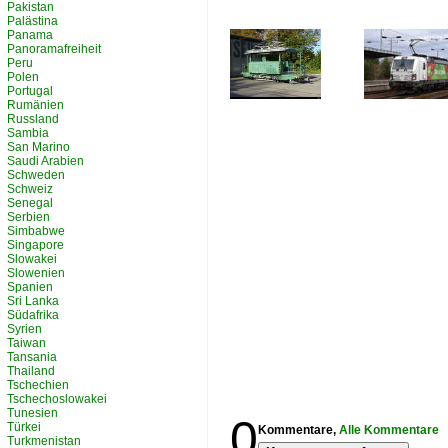
Pakistan
Palästina
Panama
Panoramafreiheit
Peru
Polen
Portugal
Rumänien
Russland
Sambia
San Marino
Saudi Arabien
Schweden
Schweiz
Senegal
Serbien
Simbabwe
Singapore
Slowakei
Slowenien
Spanien
Sri Lanka
Südafrika
Syrien
Taiwan
Tansania
Thailand
Tschechien
Tschechoslowakei
Tunesien
0
Türkei
Kommentare,
Alle Kommentare
Turkmenistan