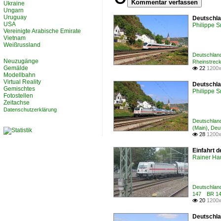
Kommentar verfassen
Ukraine
Ungarn
Uruguay
Deutschla
USA
Philippe 
Vereinigte Arabische Emirate
Vietnam
Weißrussland
Deutschland
Neuzugänge
Rheinstrec
Gemälde
22
1200x

Modellbahn
Virtual Reality
Deutschla
Gemischtes
Philippe 
Fotostellen
Zeitachse
Datenschutzerklärung
Deutschland
(Main)
,
Deu
28
1200x

Einfahrt 
Rainer Ha
Deutschland
147 BR 14
20
1200x

Deutschla