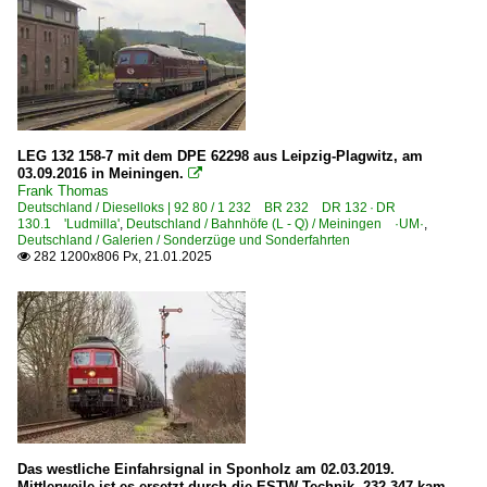
LEG 132 158-7 mit dem DPE 62298 aus Leipzig-Plagwitz, am
03.09.2016 in Meiningen.

Frank Thomas
Deutschland / Dieselloks | 92 80 / 1 232 BR 232 DR 132 · DR
130.1 'Ludmilla'
,
Deutschland / Bahnhöfe (L - Q) / Meiningen ·UM·
,
Deutschland / Galerien / Sonderzüge und Sonderfahrten
282 1200x806 Px, 21.01.2025

Das westliche Einfahrsignal in Sponholz am 02.03.2019.
Mittlerweile ist es ersetzt durch die ESTW-Technik. 232 347 kam