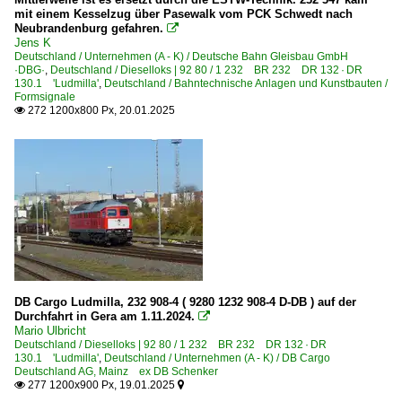
mit einem Kesselzug über Pasewalk vom PCK Schwedt nach
Neubrandenburg gefahren.

Jens K
Deutschland / Unternehmen (A - K) / Deutsche Bahn Gleisbau GmbH
·DBG·
,
Deutschland / Dieselloks | 92 80 / 1 232 BR 232 DR 132 · DR
130.1 'Ludmilla'
,
Deutschland / Bahntechnische Anlagen und Kunstbauten /
Formsignale
272 1200x800 Px, 20.01.2025

DB Cargo Ludmilla, 232 908-4 ( 9280 1232 908-4 D-DB ) auf der
Durchfahrt in Gera am 1.11.2024.

Mario Ulbricht
Deutschland / Dieselloks | 92 80 / 1 232 BR 232 DR 132 · DR
130.1 'Ludmilla'
,
Deutschland / Unternehmen (A - K) / DB Cargo
Deutschland AG, Mainz ex DB Schenker
277 1200x900 Px, 19.01.2025

