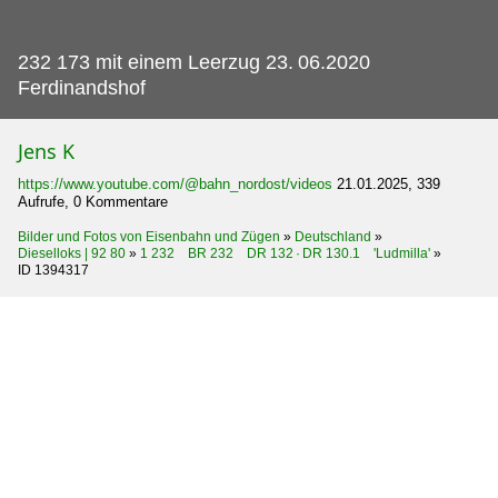
232 173 mit einem Leerzug 23.
06.2020
Ferdinandshof
Jens K
https://www.youtube.com/@bahn_nordost/videos
21.01.2025, 339
Aufrufe, 0 Kommentare
Bilder und Fotos von Eisenbahn und Zügen
»
Deutschland
»
Dieselloks | 92 80
»
1 232 BR 232 DR 132 · DR 130.1 'Ludmilla'
»
ID 1394317