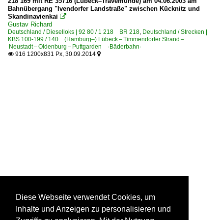
218 169 mit RE 35716 (Lübeck–Travemünde) am 04.06.2003 am
Bahnübergang "Ivendorfer Landstraße" zwischen Kücknitz und
Skandinavienkai

Gustav Richard
Deutschland / Dieselloks | 92 80 / 1 218 BR 218
,
Deutschland / Strecken |
KBS 100-199 / 140 (Hamburg–) Lübeck – Timmendorfer Strand –
Neustadt – Oldenburg – Puttgarden ·Bäderbahn·
916 1200x831 Px, 30.09.2014


Diese Webseite verwendet Cookies, um
Inhalte und Anzeigen zu personalisieren und