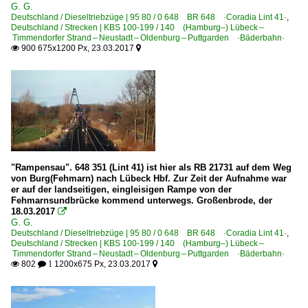
G. G.
Deutschland / Dieseltriebzüge | 95 80 / 0 648 BR 648 ·Coradia Lint 41·
,
Deutschland / Strecken | KBS 100-199 / 140 (Hamburg–) Lübeck –
Timmendorfer Strand – Neustadt – Oldenburg – Puttgarden ·Bäderbahn·
900 675x1200 Px, 23.03.2017


"Rampensau". 648 351 (Lint 41) ist hier als RB 21731 auf dem Weg
von Burg(Fehmarn) nach Lübeck Hbf. Zur Zeit der Aufnahme war
er auf der landseitigen, eingleisigen Rampe von der
Fehmarnsundbrücke kommend unterwegs. Großenbrode, der
18.03.2017

G. G.
Deutschland / Dieseltriebzüge | 95 80 / 0 648 BR 648 ·Coradia Lint 41·
,
Deutschland / Strecken | KBS 100-199 / 140 (Hamburg–) Lübeck –
Timmendorfer Strand – Neustadt – Oldenburg – Puttgarden ·Bäderbahn·
802
1200x675 Px, 23.03.2017

 1
