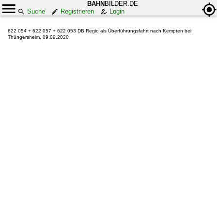
BAHN
BILDER.DE
Suche
Registrieren
Login
622 054 + 622 057 + 622 053 DB Regio als Überführungsfahrt nach Kempten bei
Thüngersheim, 09.09.2020