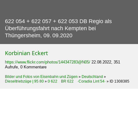
622 054 + 622 057 + 622 053 DB Regio als
Überführungsfahrt nach Kempten bei
Thüngersheim, 09.
09.2020
Korbinian Eckert
https://www.flickr.com/photos/144347283@N05/
22.08.2022, 351
Aufrufe, 0 Kommentare
Bilder und Fotos von Eisenbahn und Zügen
»
Deutschland
»
Dieseltriebzüge | 95 80
»
0 622 BR 622 ·Coradia Lint 54·
»
ID 1308385