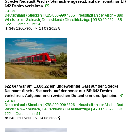
Strecke Neustadt Aisch - Steinach eingesetzt, auf der sonst nur BR
642 Desiro verkehren.

Julian
Deutschland / Strecken | KBS 800-999 / 806 Neustadt an der Aisch – Bad
Windsheim – Steinach
,
Deutschland / Dieseltriebzüge | 95 80 / 0 622 BR
622 ·Coradia Lint 54·
345 1200x800 Px, 14.08.2022


622 047 war am 13.08.22 ein ungewohnter Gast auf der Strecke
Neustadt Aisch - Steinach, auf der sonst nur BR 642 Desiro
verkehren. Aufgenommen zwischen Dottenheim und Ipsheim.

Julian
Deutschland / Strecken | KBS 800-999 / 806 Neustadt an der Aisch – Bad
Windsheim – Steinach
,
Deutschland / Dieseltriebzüge | 95 80 / 0 622 BR
622 ·Coradia Lint 54·
346 1200x800 Px, 14.08.2022

