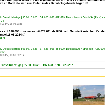
2026 war gegen 12.45 Uhr die Wipperliese in Form des VT 628227 im Bahnhof 
aft an Bord, die sich zum Büfett in das Bahnhofsgebäude begab.

n
 / Dieseltriebzüge | 95 80 / 0 628 BR 628 · 928 · BR 629
,
Deutschland / Bahnhöfe (F - K) / 
CLR·
803 Px, 28.06.2026
s auf 628 693 zusammen mit 628 611 als RE6 nach Neustadt zwischen Kande
andel 18.08.2024

dler
 / Dieseltriebzüge | 95 80 / 0 628 BR 628 · 928 · BR 629
,
Deutschland / Strecken | KBS 600
bahn·
800 Px, 18.06.2026

 Dieseltriebzüge | 95 80 / 0 628 BR 628 · 928 · BR 629"