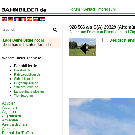
Forum
Kontakt
Impressum
928 566 als S(A) 29329 (Altom
Bilder und Fotos von Eisenbahn und Z
Deutschland 
Lade Deine Bilder hoch!
Jeder kann mitmachen, kostenlos!
Weitere Bilder-Themen:
Bahnbilder.de
Bus-bild.de
Fahrzeugbilder.de
Schiffbilder.de
Flugzeug-bild.de
Staedte-fotos.de
Landschaftsfotos.eu
Tier-fotos.eu
Ägypten
Albanien
Algerien
Argentinien
Armenien
Aserbaidschan
Australien
Bahnbilder-Treffen