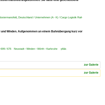
Klostermansfeld angekommen. Sie hatte eine geschlossene
Klostermansfeld
,
Deutschland / Unternehmen (A - K) / Cargo Logistik Rail-
l und Winden. Aufgenommen an einem Bahnübergang kurz vor
-699 / 676 Neustadt – Winden – Wörth – Karlsruhe ·pfälz.
zur Galerie
zur Galerie