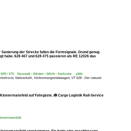
er Sanierung der Strecke fallen die Formsignale. Grund genug
igt habe. 628 467 und 628 475 passieren als RE 12026 das
-699 / 676 Neustadt – Winden – Wörth – Karlsruhe ·pfälz.
rkehrsrot
,
Nahverkehr
,
Verbrennungstriebwagen
,
VT 628 - Der robuste
Klostermansfeld auf Fahrgäste. 🧰 Cargo Logistik Rail-Service
Klostermansfeld