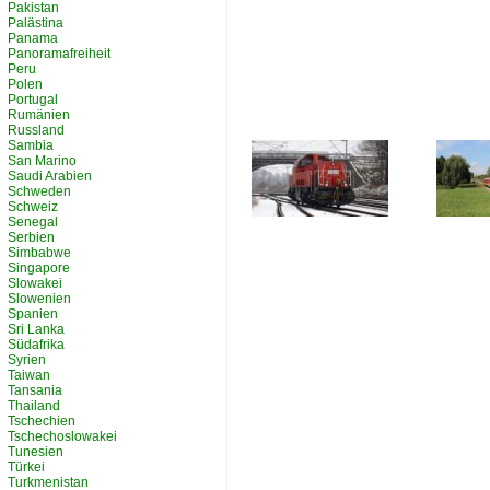
Pakistan
Palästina
Panama
Panoramafreiheit
Peru
Polen
Portugal
Rumänien
Russland
Sambia
San Marino
Saudi Arabien
Schweden
Schweiz
Senegal
Serbien
Simbabwe
Singapore
Slowakei
Slowenien
Spanien
Sri Lanka
Südafrika
Syrien
Taiwan
Tansania
Thailand
Tschechien
Tschechoslowakei
Tunesien
Türkei
Turkmenistan