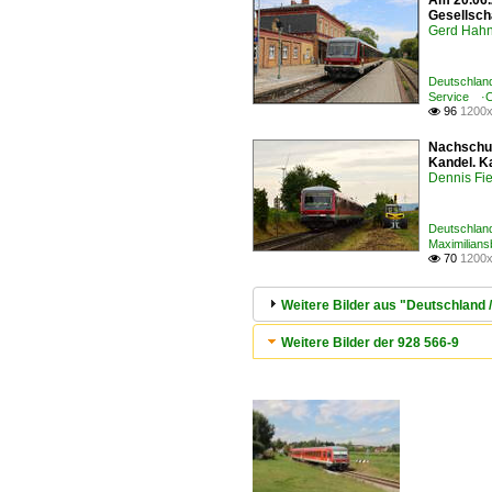
Am 20.06.
Gesellsch
Gerd Hah
Deutschland
Service ·
96
1200x

Nachschus
Kandel. K
Dennis Fie
Deutschland
Maximilians
70
1200x

Weitere Bilder aus "Deutschland /
Weitere Bilder der 928 566-9