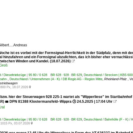
ilbert.....Andreas
che ist es vorbei mit der Formsignal-Herrlichkeit in der Südpfalz, denn mit d
l hinzufahren und ein Formsignal abzulichten, das ich bisher eher vernachläss
 zwischen Winden und Kandel. (18.07.2026)

Groß
 / Dieseltriebzüge | 95 80 / 0 628 BR 628 · 928 · BR 629
,
Deutschland / Strecken | KBS 600
bahn·
,
Deutschland / Unternehmen (A - K) / DB Regio AG - Region Mitte
,
Rheinland-Pfalz
,
Ve
striebwagen
800 Px, 18.07.2026

 bzw. hier der Steuerwagen 928 225-1 wartet als "Wipperliese" im Startbahnhof 
) 🚝 DPN 81388 Klostermansfeld–Wippra 🕓 24.5.2025 | 17:04 Uhr

ral
 / Dieseltriebzüge | 95 80 / 0 628 BR 628 · 928 · BR 629
,
Deutschland / Bahnhöfe (F - K) / 
1015 Px, 03.07.2026
