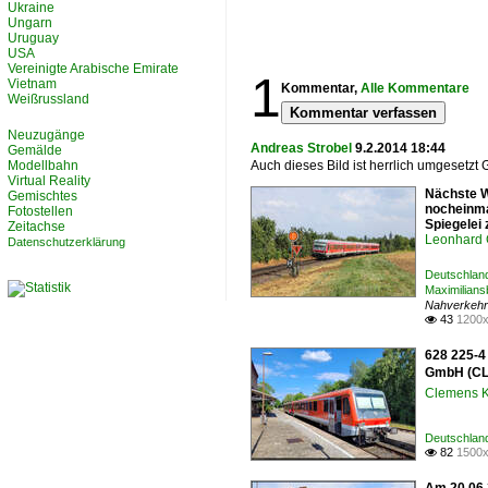
Ukraine
Ungarn
Uruguay
USA
Vereinigte Arabische Emirate
1
Vietnam
Kommentar,
Alle Kommentare
Weißrussland
Kommentar verfassen
Neuzugänge
Andreas Strobel
9.2.2014 18:44
Gemälde
Modellbahn
Auch dieses Bild ist herrlich umgesetzt G
Virtual Reality
Nächste Wo
Gemischtes
nocheinma
Fotostellen
Spiegelei
Zeitachse
Leonhard 
Datenschutzerklärung
Deutschland
Maximilians
Nahverkehr
43
1200x

628 225-4
GmbH (CLR
Clemens K
Deutschland
82
1500x
