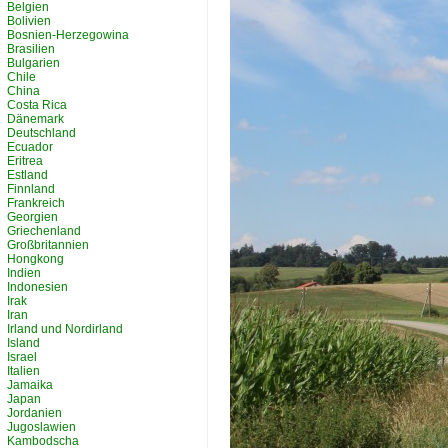
Belgien
Bolivien
Bosnien-Herzegowina
Brasilien
Bulgarien
Chile
China
Costa Rica
Dänemark
Deutschland
Ecuador
Eritrea
Estland
Finnland
Frankreich
Georgien
Griechenland
Großbritannien
Hongkong
Indien
Indonesien
Irak
Iran
Irland und Nordirland
Island
Israel
Italien
Jamaika
Japan
Jordanien
Jugoslawien
Kambodscha