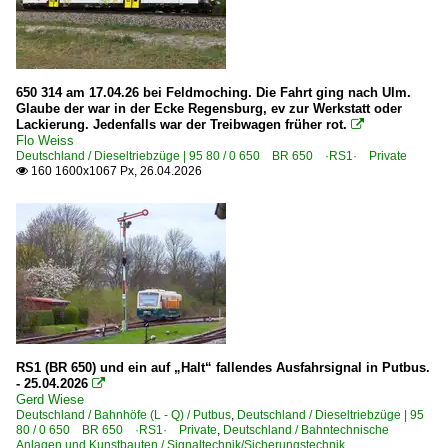
650 314 am 17.04.26 bei Feldmoching. Die Fahrt ging nach Ulm.
Glaube der war in der Ecke Regensburg, ev zur Werkstatt oder
Lackierung. Jedenfalls war der Treibwagen früher rot.

Flo Weiss
Deutschland / Dieseltriebzüge | 95 80 / 0 650 BR 650 ·RS1· Private
160 1600x1067 Px, 26.04.2026

RS1 (BR 650) und ein auf „Halt“ fallendes Ausfahrsignal in Putbus.
- 25.04.2026

Gerd Wiese
Deutschland / Bahnhöfe (L - Q) / Putbus
,
Deutschland / Dieseltriebzüge | 95
80 / 0 650 BR 650 ·RS1· Private
,
Deutschland / Bahntechnische
Anlagen und Kunstbauten / Signaltechnik/Sicherungstechnik