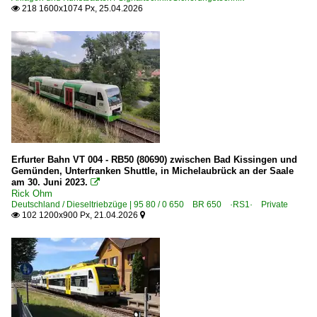
218 1600x1074 Px, 25.04.2026

Erfurter Bahn VT 004 - RB50 (80690) zwischen Bad Kissingen und
Gemünden, Unterfranken Shuttle, in Michelaubrück an der Saale
am 30. Juni 2023.

Rick Ohm
Deutschland / Dieseltriebzüge | 95 80 / 0 650 BR 650 ·RS1· Private
102 1200x900 Px, 21.04.2026

