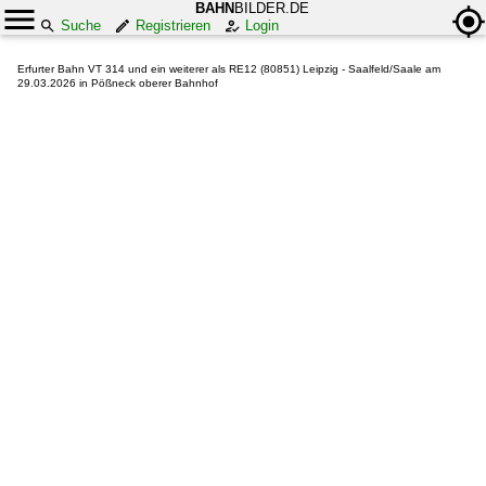
BAHN
BILDER.DE
Suche
Registrieren
Login
Erfurter Bahn VT 314 und ein weiterer als RE12 (80851) Leipzig - Saalfeld/Saale am
29.03.2026 in Pößneck oberer Bahnhof