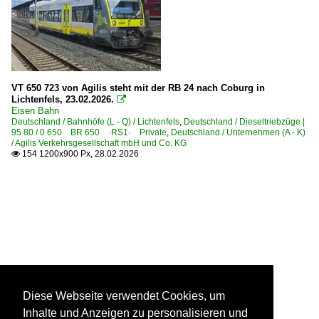
VT 650 723 von Agilis steht mit der RB 24 nach Coburg in
Lichtenfels, 23.02.2026.

Eisen Bahn
Deutschland / Bahnhöfe (L - Q) / Lichtenfels
,
Deutschland / Dieseltriebzüge |
95 80 / 0 650 BR 650 ·RS1· Private
,
Deutschland / Unternehmen (A - K)
/ Agilis Verkehrsgesellschaft mbH und Co. KG
154 1200x900 Px, 28.02.2026

Diese Webseite verwendet Cookies, um
Inhalte und Anzeigen zu personalisieren und