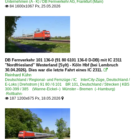
Unternehmen (A - K) / DB Fernverkehr AG, Frankfurt (Main)
84 1600x1067 Px, 25.05.2026

DB Fernverkehr 101 136-0 (91 80 6101 136-0 D-DB) mit IC 2311
"Nordfriesland" Westerland [Sylt) - Köln Hbf (bei Lembruch
30.04.2026). Dies war die letzte Fahrt eines IC 2311.

Reinhard Kühn
Deutschland / Regional- und Fernzüge / IC InterCity-Züge
,
Deutschland /
E-Loks | Drehstrom | 91 80 / 6 101 BR 101
,
Deutschland / Strecken | KBS
300-399 / 385 (Wanne-Eickel–) Münster – Bremen (–Hamburg)
·Rollbahn·
187 1200x675 Px, 18.05.2026

