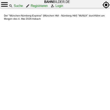
BAHN
BILDER.DE
Suche
Registrieren
Login
Der "München-Nürnberg-Express" (München Hbf - Nürnberg Hbf) "MüNüX" durchfährt am
Morgen des 4. Mai 2026 Asbach