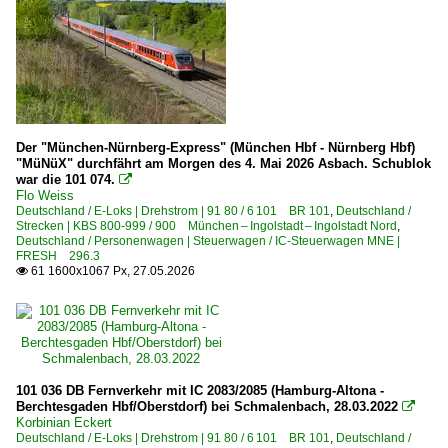
Der "München-Nürnberg-Express" (München Hbf - Nürnberg Hbf)
"MüNüX" durchfährt am Morgen des 4. Mai 2026 Asbach. Schublok
war die 101 074.

Flo Weiss
Deutschland / E-Loks | Drehstrom | 91 80 / 6 101 BR 101
,
Deutschland /
Strecken | KBS 800-999 / 900 München – Ingolstadt – Ingolstadt Nord
,
Deutschland / Personenwagen | Steuerwagen / IC-Steuerwagen MNE |
FRESH 296.3
61 1600x1067 Px, 27.05.2026

101 036 DB Fernverkehr mit IC 2083/2085 (Hamburg-Altona -
Berchtesgaden Hbf/Oberstdorf) bei Schmalenbach, 28.03.2022

Korbinian Eckert
Deutschland / E-Loks | Drehstrom | 91 80 / 6 101 BR 101
,
Deutschland /