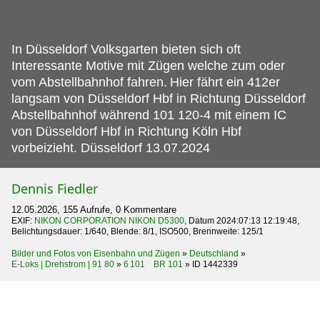
In Düsseldorf Volksgarten bieten sich oft
Interessante Motive mit Zügen welche zum oder
vom Abstellbahnhof fahren.
Hier fährt ein 412er
langsam von Düsseldorf Hbf in Richtung Düsseldorf
Abstellbahnhof während 101 120-4 mit einem IC
von Düsseldorf Hbf in Richtung Köln Hbf
vorbeizieht. Düsseldorf 13.07.2024
Dennis Fiedler
12.05.2026, 155 Aufrufe, 0 Kommentare
EXIF:
NIKON CORPORATION NIKON D5300
, Datum 2024:07:13 12:19:48,
Belichtungsdauer: 1/640, Blende: 8/1, ISO500, Brennweite: 125/1
Bilder und Fotos von Eisenbahn und Zügen
»
Deutschland
»
E-Loks | Drehstrom | 91 80
»
6 101 BR 101
»
ID 1442339