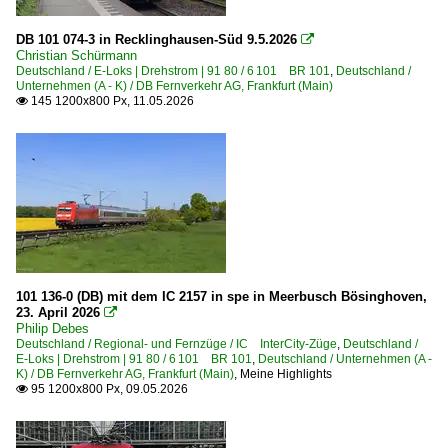
DB 101 074-3 in Recklinghausen-Süd 9.5.2026

Christian Schürmann
Deutschland / E-Loks | Drehstrom | 91 80 / 6 101 BR 101
,
Deutschland /
Unternehmen (A - K) / DB Fernverkehr AG, Frankfurt (Main)
145 1200x800 Px, 11.05.2026

101 136-0 (DB) mit dem IC 2157 in spe in Meerbusch Bösinghoven,
23. April 2026

Philip Debes
Deutschland / Regional- und Fernzüge / IC InterCity-Züge
,
Deutschland /
E-Loks | Drehstrom | 91 80 / 6 101 BR 101
,
Deutschland / Unternehmen (A -
K) / DB Fernverkehr AG, Frankfurt (Main)
,
Meine Highlights
95 1200x800 Px, 09.05.2026
