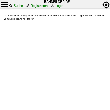
BAHN
BILDER.DE
Suche
Registrieren
Login
In Düsseldorf Volksgarten bieten sich oft Interessante Motive mit Zügen welche zum oder
vom Abstellbahnhof fahren