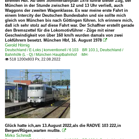
Bremen Hbf. Ab dem Sommerfahrplan 1978 führte dieser Zug, der
München in der Stunde zwischen 12 und 13 Uhr verließ, auch
Waggons der zweiten Wagenklasse. Es war meine erste Fahrt in
einem Intercity der Deutschen Bundesbahn und sie sollte mich
gleich von München bis nach Göttingen führen. Ich erinnere mich,
daß ich sehr stolz auf diese Fahrt war. Der Schaffner erstellt gerade
den Bremszettel für die Lokomotivführer - Züge mit einer
Geschwindigkeit von über 160 km/h wurden damals von zwei
Lokführern besetzt. München Hbf, 16. August 1978

Gerold Hörnig
Deutschland / E-Loks | konventionell / 6 103 BR 103.1
,
Deutschland /
Bahnhöfe (L - Q) / München Hauptbahnhof ·MH·
518 1200x803 Px, 22.08.2022

Glück hatte ich,am 13.August 2022,als die RADVE 103 222,in
Bergen/Rügen,warten mußte.

Mirko Schmidt