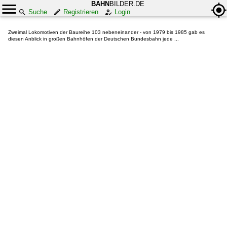
BAHN
BILDER.DE
Suche
Registrieren
Login
Zweimal Lokomotiven der Baureihe 103 nebeneinander - von 1979 bis 1985 gab es
diesen Anblick in großen Bahnhöfen der Deutschen Bundesbahn jede ...