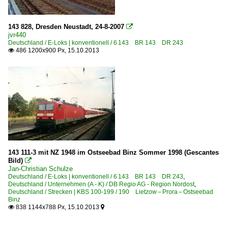
143 828, Dresden Neustadt, 24-8-2007

jvr440
Deutschland / E-Loks | konventionell / 6 143 BR 143 DR 243
486 1200x900 Px, 15.10.2013

143 111-3 mit NZ 1948 im Ostseebad Binz Sommer 1998 (Gescantes
Bild)

Jan-Christian Schulze
Deutschland / E-Loks | konventionell / 6 143 BR 143 DR 243
,
Deutschland / Unternehmen (A - K) / DB Regio AG - Region Nordost
,
Deutschland / Strecken | KBS 100-199 / 190 Lietzow – Prora – Ostseebad
Binz
838 1144x788 Px, 15.10.2013

