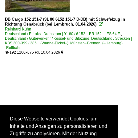
DB Cargo 152 151-7 (91 80 6152 151-7 D-DB) mit Schwefelzug in
Richtung Osnabrück (bei Lembruch, 01.04.2026).

Reinhard Kühn
Deutschland / E-Loks | Drehstrom | 91 80 / 6 152 BR 152 ·ES 64 F·
,
Deutschland / Güterverkehr / Kessel- und Silozüge
,
Deutschland / Strecken |
KBS 300-399 / 385 (Wanne-Eickel–) Münster – Bremen (–Hamburg)
·Rollbahn·
192 1200x675 Px, 10.04.2026


Diese Webseite verwendet Cookies, um
Inhalte und Anzeigen zu personalisieren und
Zugriffe zu analysieren. Mit der Nutzung