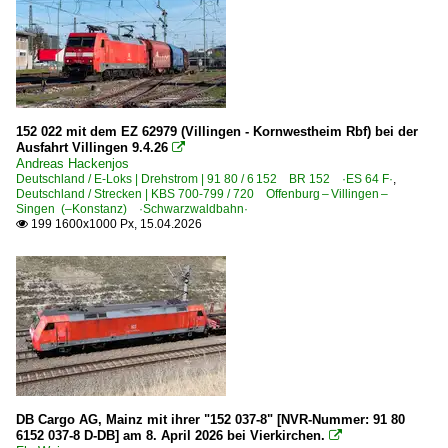
152 022 mit dem EZ 62979 (Villingen - Kornwestheim Rbf) bei der
Ausfahrt Villingen 9.4.26

Andreas Hackenjos
Deutschland / E-Loks | Drehstrom | 91 80 / 6 152 BR 152 ·ES 64 F·
,
Deutschland / Strecken | KBS 700-799 / 720 Offenburg – Villingen –
Singen (–Konstanz) ·Schwarzwaldbahn·
199 1600x1000 Px, 15.04.2026

DB Cargo AG, Mainz mit ihrer "152 037-8" [NVR-Nummer: 91 80
6152 037-8 D-DB] am 8. April 2026 bei Vierkirchen.
