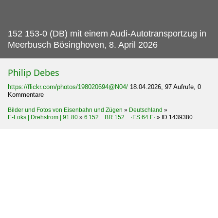
152 153-0 (DB) mit einem Audi-Autotransportzug in
Meerbusch Bösinghoven, 8.
April 2026
Philip Debes
https://flickr.com/photos/198020694@N04/
18.04.2026, 97 Aufrufe, 0
Kommentare
Bilder und Fotos von Eisenbahn und Zügen
»
Deutschland
»
E-Loks | Drehstrom | 91 80
»
6 152 BR 152 ·ES 64 F·
»
ID 1439380