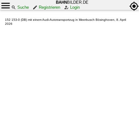
BAHN
BILDER.DE
Suche
Registrieren
Login
152 153-0 (DB) mit einem Audi-Autotransportzug in Meerbusch Bösinghoven, 8. April
2026