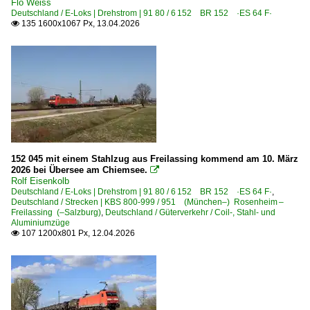
Flo Weiss
Deutschland / E-Loks | Drehstrom | 91 80 / 6 152 BR 152 ·ES 64 F·
135 1600x1067 Px, 13.04.2026

152 045 mit einem Stahlzug aus Freilassing kommend am 10. März
2026 bei Übersee am Chiemsee.

Rolf Eisenkolb
Deutschland / E-Loks | Drehstrom | 91 80 / 6 152 BR 152 ·ES 64 F·
,
Deutschland / Strecken | KBS 800-999 / 951 (München–) Rosenheim –
Freilassing (–Salzburg)
,
Deutschland / Güterverkehr / Coil-, Stahl- und
Aluminiumzüge
107 1200x801 Px, 12.04.2026
