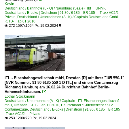
Kevin
Deutschland / Bahnhöfe (L - Q) / Naumburg (Saale) Hbf ·UNM·
,
Deutschland / E-Loks | Drehstrom | 91 80 / 6 185 BR 185 ·Traxx AC1/2·
Private
,
Deutschland / Unternehmen (A - K) / Captrain Deutschland GmbH
·CTD· ab 01.2010
272 1597x1064 Px, 19.02.2024


ITL - Eisenbahngesellschaft mbH, Dresden [D] mit ihrer "185 550-1"
[NVR-Nummer: 91 80 6185 550-1 D-ITL] und einem Containerzug
Richtung Hamburg am 16.02.24 Durchfahrt Bahnhof Berlin-
Hohenschönhausen.

Lothar Stöckmann
Deutschland / Unternehmen (A - K) / Captrain - ITL Eisenbahngesellschaft
mbH, Dresden ·ITL· ab 12.2010
,
Deutschland / Güterverkehr / KLV
Containerzüge
,
Deutschland / E-Loks | Drehstrom | 91 80 / 6 185 BR 185
·Traxx AC1/2· Private
253 1200x720 Px, 19.02.2024
