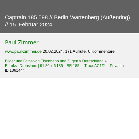
Captrain 185 598 // Berlin-Wartenberg (Außenring)
// 15.
Februar 2024
Paul Zimmer
www.paul-zimmer.de
20.02.2024, 171 Aufrufe, 0 Kommentare
Bilder und Fotos von Eisenbahn und Zügen
»
Deutschland
»
E-Loks | Drehstrom | 91 80
»
6 185 BR 185 ·Traxx AC1/2· Private
»
ID 1361444