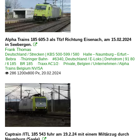
Alpha Trains 185 605-3 als Tfzf Richtung Eisenach, am 15.02.2024
in Seebergen.

Frank Thomas
Deutschland / Strecken | KBS 500-599 / 580 Halle – Naumburg – Erfurt –
Bebra ·Thüringer Bahn· #6340
,
Deutschland / E-Loks | Drehstrom | 91 80
/ 6 185 BR 185 ·Traxx AC1/2· Private
,
Belgien / Unternehmen / Alpha
Trains Belgium NV/SA
286 1200x800 Px, 20.02.2024

Captrain /ITL 185 543 fuhr am 19.2.24 mit einem Miltärzug durch
Naumburg (Saale).
