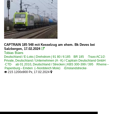
CAPTRAIN 185 548 mit Kesselzug am ehem. Bk Deves bei
Salzbergen, 17.02.2024

Tobias Büers
Deutschland / E-Loks | Drehstrom | 91 80 / 6 185 BR 185 ·Traxx AC1/2·
Private
,
Deutschland / Unternehmen (A - K) / Captrain Deutschland GmbH
·CTD· ab 01.2010
,
Deutschland / Strecken | KBS 300-399 / 395 Rheine –
Papenburg – Emden (–Norddeich Mole) ·Emslandstrecke·
215 1200x900 Px, 17.02.2024

