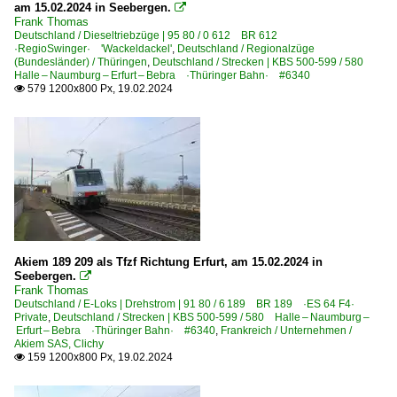
am 15.02.2024 in Seebergen.

Frank Thomas
Deutschland / Dieseltriebzüge | 95 80 / 0 612 BR 612
·RegioSwinger· 'Wackeldackel'
,
Deutschland / Regionalzüge
(Bundesländer) / Thüringen
,
Deutschland / Strecken | KBS 500-599 / 580
Halle – Naumburg – Erfurt – Bebra ·Thüringer Bahn· #6340
579 1200x800 Px, 19.02.2024

Akiem 189 209 als Tfzf Richtung Erfurt, am 15.02.2024 in
Seebergen.

Frank Thomas
Deutschland / E-Loks | Drehstrom | 91 80 / 6 189 BR 189 ·ES 64 F4·
Private
,
Deutschland / Strecken | KBS 500-599 / 580 Halle – Naumburg –
Erfurt – Bebra ·Thüringer Bahn· #6340
,
Frankreich / Unternehmen /
Akiem SAS, Clichy
159 1200x800 Px, 19.02.2024
