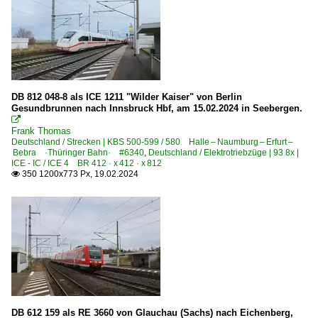
DB 812 048-8 als ICE 1211 "Wilder Kaiser" von Berlin
Gesundbrunnen nach Innsbruck Hbf, am 15.02.2024 in Seebergen.

Frank Thomas
Deutschland / Strecken | KBS 500-599 / 580 Halle – Naumburg – Erfurt –
Bebra ·Thüringer Bahn· #6340
,
Deutschland / Elektrotriebzüge | 93 8x |
ICE - IC / ICE 4 BR 412 · x 412 · x 812
350 1200x773 Px, 19.02.2024

DB 612 159 als RE 3660 von Glauchau (Sachs) nach Eichenberg,