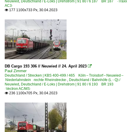
Neuwied
,
Deutschland / E-Loks | Drehstrom | 91 80 / 6 187 BR 187 ·Traxx
AC3·
177 1100x733 Px, 30.04.2023

DB Cargo 193 306 // Neuwied // 24. April 2023

Paul Zimmer
Deutschland / Strecken | KBS 400-499 / 465 Köln – Troisdorf – Neuwied –
Niederlahnstein ·rechte Rheinstrecke·
,
Deutschland / Bahnhöfe (L - Q) /
Neuwied
,
Deutschland / E-Loks | Drehstrom | 91 80 / 6 193 BR 193
·Vectron AC/MS·
236 1100x705 Px, 30.04.2023
