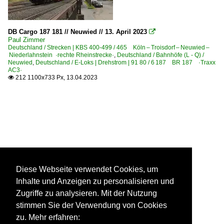
DB Cargo 187 181 // Neuwied // 13. April 2023

Paul Zimmer
Deutschland / Strecken | KBS 400-499 / 465 Köln – Troisdorf – Neuwied –
Niederlahnstein ·rechte Rheinstrecke·
,
Deutschland / Bahnhöfe (L - Q) /
Neuwied
,
Deutschland / E-Loks | Drehstrom | 91 80 / 6 187 BR 187 ·Traxx
AC3·
212 1100x733 Px, 13.04.2023

Diese Webseite verwendet Cookies, um
Inhalte und Anzeigen zu personalisieren und
Zugriffe zu analysieren. Mit der Nutzung
stimmen Sie der Verwendung von Cookies
zu. Mehr erfahren: