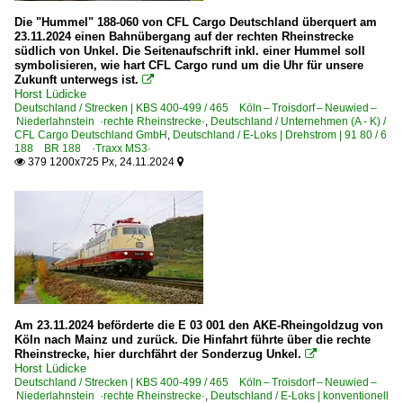
6 182 BR 182 ·ES 64 U2· Private
Die "Hummel" 188-060 von CFL Cargo Deutschland überquert am
23.11.2024 einen Bahnübergang auf der rechten Rheinstrecke
6 183 BR 183 ·ES 64 U4·
südlich von Unkel. Die Seitenaufschrift inkl. einer Hummel soll
symbolisieren, wie hart CFL Cargo rund um die Uhr für unsere
6 185 BR 185 ·Traxx AC1/2·
Zukunft unterwegs ist.

Horst Lüdicke
6 185 BR 185 ·Traxx AC1/2· Lokportaits
Deutschland / Strecken | KBS 400-499 / 465 Köln – Troisdorf – Neuwied –
Niederlahnstein ·rechte Rheinstrecke·
,
Deutschland / Unternehmen (A - K) /
6 185 BR 185 ·Traxx AC1/2· Private
CFL Cargo Deutschland GmbH
,
Deutschland / E-Loks | Drehstrom | 91 80 / 6
188 BR 188 ·Traxx MS3·
6 185 BR 185 ·Traxx AC1/2· Werbeloks
379 1200x725 Px, 24.11.2024


6 186 BR 186 ·Traxx MS2e·
6 186 BR 186 ·Traxx MS2e· Werbeloks
6 187 BR 187 ·Traxx AC3·
6 187 BR 187 ·Traxx AC3· Private
6 188 BR 188 ·Traxx MS3·
6 189 BR 189 ·ES 64 F4·
Am 23.11.2024 beförderte die E 03 001 den AKE-Rheingoldzug von
6 189 BR 189 ·ES 64 F4· Private
Köln nach Mainz und zurück. Die Hinfahrt führte über die rechte
Rheinstrecke, hier durchfährt der Sonderzug Unkel.

6 189 BR 189 ·ES 64 F4· Werbeloks
Horst Lüdicke
Deutschland / Strecken | KBS 400-499 / 465 Köln – Troisdorf – Neuwied –
6 193 ¦ 7 193 BR 193 ·Vectron AC/MS· 'X4 E' Private
Niederlahnstein ·rechte Rheinstrecke·
,
Deutschland / E-Loks | konventionell