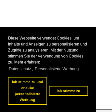
S-Bahn Köln
S-Bahn München
S-Bahn Rhein-Main
Sonstiges
Kurioses
Diese Webseite verwendet Cookies, um
Schadzüge
Inhalte und Anzeigen zu personalisieren und
Stimmungsbilder
Zugriffe zu analysieren. Mit der Nutzung
stimmen Sie der Verwendung von Cookies
~ Sonstiges
zu. Mehr erfahren:
Strecken | KBS 400-499
Datenschutz
,
Personalisierte Werbung
460 Köln – Au – Betzdorf (–Gießen) ·Siegstrecke·
Ich stimme zu und
466 Wiesbaden – Kaub – Niederlahnstein ·rechte Rheinst
erlaube
Ich stimme zu
personalisierte
Unternehmen (A - K)
1
2
3
4
5
6
7
8
9
10
nächste Seite
>>
Werbung
AKE Eisenbahntouristik, Gerolstein
Alpha Trains Europa GmbH ·ATDE·