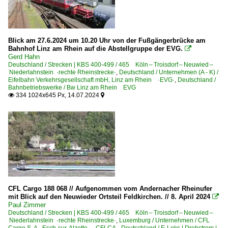
6 140 BR 140 E 40 Private
6 141 BR 141 E 41 'Knallfrosch'
6 142 BR 142 DR 242 E 42
Blick am 27.6.2024 um 10.20 Uhr von der Fußgängerbrücke am
Bahnhof Linz am Rhein auf die Abstellgruppe der EVG.

6 143 BR 143 DR 243
Gerd Hahn
Deutschland / Strecken | KBS 400-499 / 465 Köln – Troisdorf – Neuwied –
6 143 BR 143 DR 243 Lokportraits
Niederlahnstein ·rechte Rheinstrecke·
,
Deutschland / Unternehmen (A - K) /
Eifelbahn Verkehrsgesellschaft mbH, Linz am Rhein ·EVG·
,
Deutschland /
6 143 BR 143 DR 243 Private
Bahnbetriebswerke / Bw Linz am Rhein EVG
334 1024x645 Px, 14.07.2024


6 150 BR 150 E 50
6 151 BR 151
6 151 BR 151 Private
6 155 BR 155 DR 250 'Energiecontainer'
6 155 BR 155 DR 250 'Energiecontainer' Private
6 156 BR 156 DR 252
6 181 BR 181.2
CFL Cargo 188 068 // Aufgenommen vom Andernacher Rheinufer
mit Blick auf den Neuwieder Ortsteil Feldkirchen. // 8. April 2024

Paul Zimmer
Elektrotriebzüge | 93 8x | ICE - IC
Deutschland / Strecken | KBS 400-499 / 465 Köln – Troisdorf – Neuwied –
Niederlahnstein ·rechte Rheinstrecke·
,
Luxemburg / Unternehmen / CFL
ICE 1 BR 401 · 5 401 · 5 801-804 ganze Züge