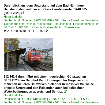
Historisches
Durchblick aus dem Unterstand auf dem Bad Hönninger
Historische Bahnbilder 1980 bis 1990 | Die Bundesbahn de
Hausbahnsteig auf den auf Gleis 2 einfahrenden 1440 875
(08.11.2023)

Horst Lüdicke
Museen und Ausstellungen
Deutschland / Strecken | KBS 400-499 / 465 Köln – Troisdorf – Neuwied –
Niederlahnstein ·rechte Rheinstrecke·
,
Deutschland / Elektrotriebzüge | 94
DB Museum Koblenz
80 / 1 440 BR 440 ·Coradia Continental 2· 'Grinsekatze'
297 1200x750 Px, 11.11.2023


Museumsbahnen
Bayerisches Eisenbahnmuseum e.V. Nördlingen/Ries ·B
Historische Eisenbahn Frankfurt am Main ·HEF·
Personenwagen
Schnellzugwagen m-Wagen UIC-X 53-55, 58, 60, 63
152 142-6 durchfährt mit einem gemischten Güterzug am
TEE- und Rheingold-Wagen
08.11.2023 den Bahnhof Bad Hönningen. Im Gegensatz zu
manchen neueren Bauwerken bietet der in massiver Bauweise
erstellte Unterstand den Reisenden auch bei schlechten
Personenwagen | Steuerwagen
Wetterbedingungen ausreichend Schutz.

Horst Lüdicke
Doppelstock-Steuerwagen 3. Generation 761, 762
Deutschland / E-Loks | Drehstrom | 91 80 / 6 152 BR 152 ·ES 64 F·
,
Deutschland / Strecken | KBS 400-499 / 465 Köln – Troisdorf – Neuwied –
Doppelstock-Steuerwagen 4. Generation 763-767, 785