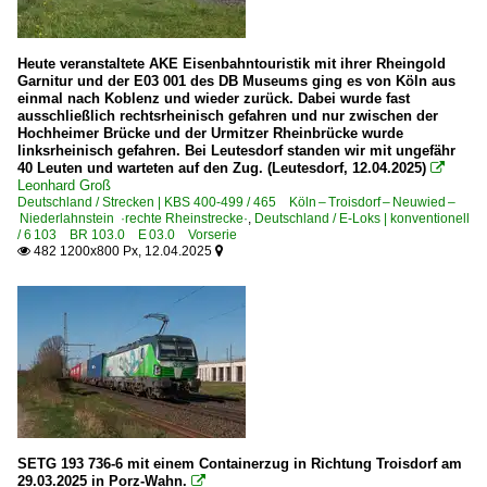
1 220 BR 220 DB V 200.0
1 221 BR 221 DB V 200.1 Private
Heute veranstaltete AKE Eisenbahntouristik mit ihrer Rheingold
1 223 BR 223 · BR 253 · DE 2000 ·ER20·
Garnitur und der E03 001 des DB Museums ging es von Köln aus
einmal nach Koblenz und wieder zurück. Dabei wurde fast
1 225 BR 225 Umbau BR 215 Private
ausschließlich rechtsrheinisch gefahren und nur zwischen der
Hochheimer Brücke und der Urmitzer Rheinbrücke wurde
1 227 BR 227 ·NoHAB AA16· 'V 170'
linksrheinisch gefahren. Bei Leutesdorf standen wir mit ungefähr
40 Leuten und warteten auf den Zug. (Leutesdorf, 12.04.2025)

1 232 BR 232 DR 132 · DR 130.1 'Ludmilla'
Leonhard Groß
Deutschland / Strecken | KBS 400-499 / 465 Köln – Troisdorf – Neuwied –
1 247 BR 247 ·Vectron DE· Private
Niederlahnstein ·rechte Rheinstrecke·
,
Deutschland / E-Loks | konventionell
/ 6 103 BR 103.0 E 03.0 Vorserie
1 264 BR 264 ·Maxima 40 CC·
482 1200x800 Px, 12.04.2025


1 266 BR 266 ·JT42CWR(M/-T1)· Class 66
1 271 BR 271 ·G 1000 BB·
1 273 BR 273 ·MaK G 2000 BB·
1 275 BR 275 ·G 1206·
1 276 BR 276 ·G 1206·
1 293 BR 293 DR V 100
4 125 ·DE 12·
SETG 193 736-6 mit einem Containerzug in Richtung Troisdorf am
29.03.2025 in Porz-Wahn.
