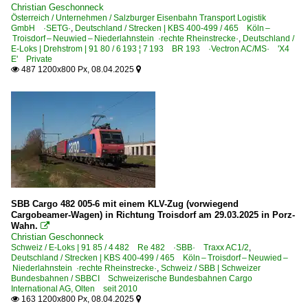
Christian Geschonneck
Dieselloks | bis 100 km/h | 98 80
Österreich / Unternehmen / Salzburger Eisenbahn Transport Logistik
GmbH ·SETG·
,
Deutschland / Strecken | KBS 400-499 / 465 Köln –
3 294 BR 294.5 remotorisiert ·MaK V 90·
Troisdorf – Neuwied – Niederlahnstein ·rechte Rheinstrecke·
,
Deutschland /
E-Loks | Drehstrom | 91 80 / 6 193 ¦ 7 193 BR 193 ·Vectron AC/MS· 'X4
3 295 BR 295 funkferngesteuerte BR 291 ·MaK V 90·
E' Private
487 1200x800 Px, 08.04.2025


3 296 BR 296 Bergfunk/funkferngesteuerte BR 290
3 298 BR 298 · DR 111 DR V 100
3 360 BR 360 · DB 260 DB V 60 altrot/ozeanblau-beige
3 423 ·KHD DG 1200 BBM·
Dieseltriebzüge | 95 80
0 301 BR 301 Gothaer, WUMAG, Talbot, MAN, Esslinger
SBB Cargo 482 005-6 mit einem KLV-Zug (vorwiegend
0 302 MAN Schienenbus
Cargobeamer-Wagen) in Richtung Troisdorf am 29.03.2025 in Porz-
Wahn.

0 610 BR 610 'Pendolino'
Christian Geschonneck
Schweiz / E-Loks | 91 85 / 4 482 Re 482 ·SBB· Traxx AC1/2
,
Deutschland / Strecken | KBS 400-499 / 465 Köln – Troisdorf – Neuwied –
Dieseltriebzüge | bis 1970 und Altbautriebzüge
Niederlahnstein ·rechte Rheinstrecke·
,
Schweiz / SBB | Schweizer
Bundesbahnen / SBBCI Schweizerische Bundesbahnen Cargo
DB VT 12.5 · BR 612 · 688
International AG, Olten seit 2010
163 1200x800 Px, 08.04.2025


DB VT 98 · BR 796/996 · BR 798/998 Uerdinger Schienenb