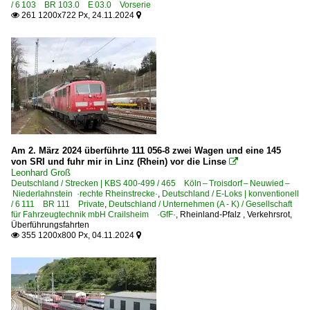
/ 6 103 BR 103.0 E 03.0 Vorserie
6 193 BR 193 ·Vectron AC/MS·
261 1200x722 Px, 24.11.2024


E-Loks | konventionell
0010 Re 4/4 I ex SBB
1042 BR 1042 ex ÖBB
1142 BR 1142 ex ÖBB
6 103 BR 103.0 E 03.0 Vorserie
6 103 BR 103.1
Am 2. März 2024 überführte 111 056-8 zwei Wagen und eine 145
von SRI und fuhr mir in Linz (Rhein) vor die Linse
6 110 BR 110.1 E 10 'Kasten'

Leonhard Groß
6 110 BR 110.3 E 10 'Bügelfalte'
Deutschland / Strecken | KBS 400-499 / 465 Köln – Troisdorf – Neuwied –
Niederlahnstein ·rechte Rheinstrecke·
,
Deutschland / E-Loks | konventionell
6 111 BR 111
/ 6 111 BR 111 Private
,
Deutschland / Unternehmen (A - K) / Gesellschaft
für Fahrzeugtechnik mbH Crailsheim ·GfF·
,
Rheinland-Pfalz
,
Verkehrsrot
,
6 111 BR 111 Private
Überführungsfahrten
355 1200x800 Px, 04.11.2024


6 115 BR 115 DB Fernverkehr
6 139 BR 139 E 40.11
6 139 BR 139 E 40.11 Private
6 140 BR 140 E 40