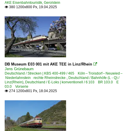
AKE Eisenbahntouristik, Gerolstein
BR 52 DR 52.1-7/52.9 ·Kriegslok·
380 1200x800 Px, 19.04.2025

Detailfotos
~ Sonstiges
Dieselloks | 92 80
1 202 BR 202 DR 112 · DR 110 DR V 100.1
1 203 BR 203 DR 110 Umbau DR V 100.1 Private
DB Museum E03 001 mit AKE TEE in Linz/Rhein

1 204 BR 204 · DR 110 DR V 100
Jens Grünebaum
Deutschland / Strecken | KBS 400-499 / 465 Köln – Troisdorf – Neuwied –
1 211 BR 211 DB V 100.10 Private
Niederlahnstein ·rechte Rheinstrecke·
,
Deutschland / Bahnhöfe (L - Q) /
Linz(Rhein)
,
Deutschland / E-Loks | konventionell / 6 103 BR 103.0 E
1 212 BR 212 DB V 100.20
03.0 Vorserie
274 1200x801 Px, 18.04.2025

1 213 BR 213 DB V 100.23 Steilstreckenlok
1 214 BR 214 Umbau BR 212 Schenker 262
1 215 BR 215 DB V 163
1 218 BR 218
1 218 BR 218 Lokportraits