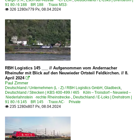
Cargo S. A., Esch-sur-Alzette ·CFLCA·
,
Deutschland / E-Loks | Drehstrom |
91 80 / 6 188 BR 188 ·Traxx MS3·
ICE 2 BR 402 · 5 402 · 5 805-808 Triebköpfe oder Züge
326 1280x779 Px, 08.04.2024

ICE 3 BR 403 · 5 403
ICE 3 M BR 406 · 5 406
ICE T BR 411 · 5 411
Elektrotriebzüge | 94 80
0 423 BR 423
RBH Logistics 145 ___ // Aufgenommen vom Andernacher
0 425 BR 425 'Quietschie'
Rheinufer mit Blick auf den Neuwieder Ortsteil Feldkirchen. // 8.
April 2024

0 426 BR 426.0
Paul Zimmer
0 427 BR 427 ·Flirt (dreiteilig)·
Deutschland / Unternehmen (L - Z) / RBH Logistics GmbH, Gladbeck
,
Deutschland / Strecken | KBS 400-499 / 465 Köln – Troisdorf – Neuwied –
0 428 BR 428 ·Flirt (vierteilig)·
Niederlahnstein ·rechte Rheinstrecke·
,
Deutschland / E-Loks | Drehstrom |
91 80 / 6 145 BR 145 ·Traxx AC· Private
0 430 BR 430
235 1280x807 Px, 08.04.2024

1 440 BR 440 ·Coradia Continental 2· 'Grinsekatze'
1 440 BR 440 ·Coradia Continental 2· 'Grinsekatze' Pr
Galerien