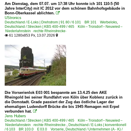
Am Dienstag, dem 07.07. um 17:38 Uhr konnte ich 101 110-5 (50
Jahre InterCity) mit IC 2012 vor dem schönen Bahnhofsgebäude in
Bahntechnische Anlagen und Kunstbauten
Bonn-Oberkassel ablichten.

UStronics
Bahnwärterhäuschen und Posten
Deutschland / E-Loks | Drehstrom | 91 80 / 6 101 BR 101 Werbeloks
,
Deutschland / Strecken | KBS 400-499 / 465 Köln – Troisdorf – Neuwied –
Gleise und Weichen
Niederlahnstein ·rechte Rheinstrecke·
61 1280x853 Px, 13.07.2026


Kurioses und Seltenes
Lichtsignale
Schilder für den Bahnverkehr
~ Sonstiges
Dampfloks
BR 01 DB 001 ·DB-Umbau·
Die Vorserienlok E03 001 bespannte am 13.4.25 den AKE
BR 01 DB 001 · DR 01.20 ·DRG-Einheitslok·
Rheingold bei seiner Rundfahrt von Köln über Koblenz zurück in
BR 01.10 DB 011 ·DB-Umbau·
die Domstadt. Grade passiert der Zug das östliche Lager der
ehemaligen Ludendorff Brücke die bis 1945 Remagen mit Erpel
BR 18.2 · 02 0201 ·DR-Reko-Schnellfahrlok·
verbunden hat.

Jens Hubers
BR 41 Öl DB 042 ·DB-Umbau·
Deutschland / Strecken | KBS 400-499 / 465 Köln – Troisdorf – Neuwied –
Niederlahnstein ·rechte Rheinstrecke·
,
Deutschland / E-Loks | konventionell
BR 44 DB 044 · DR 44.0-2
/ 6 103 BR 103.0 E 03.0 Vorserie
,
Deutschland / Unternehmen (A - K) /