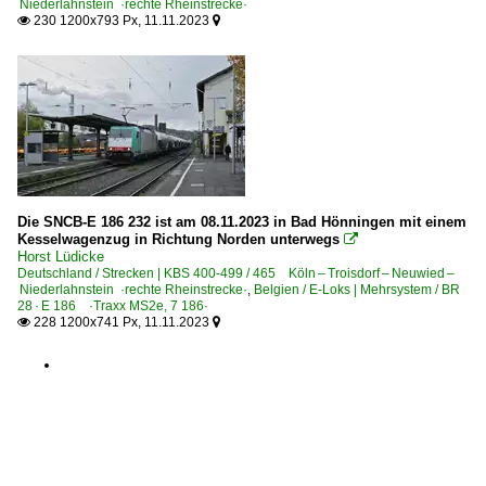
Niederlahnstein ·rechte Rheinstrecke·
IC-Steuerwagen 286
230 1200x793 Px, 11.11.2023


Steuerwagen Bauart Wittenberge
RB-, RE-Linien in NRW
RE 8 ·Rhein-Erft-Express·
RB 27 ·Rhein-Erft-Bahn·
Regional- und Fernzüge
Die SNCB-E 186 232 ist am 08.11.2023 in Bad Hönningen mit einem
Kesselwagenzug in Richtung Norden unterwegs

IC InterCity-Züge
Horst Lüdicke
Deutschland / Strecken | KBS 400-499 / 465 Köln – Troisdorf – Neuwied –
Lz Lokzüge
Niederlahnstein ·rechte Rheinstrecke·
,
Belgien / E-Loks | Mehrsystem / BR
28 · E 186 ·Traxx MS2e, 7 186·
228 1200x741 Px, 11.11.2023


Regionalzüge (Bundesländer)
Nordrhein-Westfalen
Rheinland-Pfalz
S-Bahnen und Regionalstadtbahnen