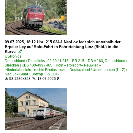
Beuel
Bonn
Bahnhöfe (F - K)
Koblenz Hbf ·KKO·
09.07.2025, 18:12 Uhr: 215 024-1 NeoLox legt sich unterhalb der
Erpeler Ley auf Solo-Fahrt in Fahrtrichtung Linz (Rhld.) in die
Köln (sonstige)
Kurve.

UStronics
Königswinter
Deutschland / Dieselloks | 92 80 / 1 215 BR 215 DB V 163
,
Deutschland /
Strecken | KBS 400-499 / 465 Köln – Troisdorf – Neuwied –
Niederlahnstein ·rechte Rheinstrecke·
Bahnhöfe (L - Q)
,
Deutschland / Unternehmen (L - Z) /
Neo Lox GmbH, Bottrop ·NEOX·
53 1280x853 Px, 13.07.2026


Leutesdorf
Linz(Rhein)
Neuwied
Bahnhöfe (R - Z)
Troisdorf
~ Sonstige