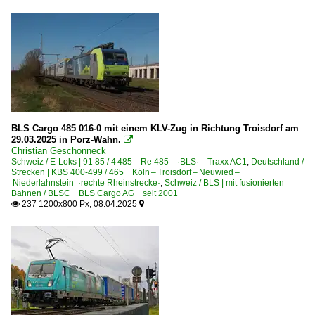
E-Loks | Altbau
E 94 BR 194 · DR 254
E-Loks | Drehstrom | 91 80
6 101 BR 101
6 101 BR 101 Lokportraits
BLS Cargo 485 016-0 mit einem KLV-Zug in Richtung Troisdorf am
29.03.2025 in Porz-Wahn.

6 101 BR 101 Werbeloks
Christian Geschonneck
Schweiz / E-Loks | 91 85 / 4 485 Re 485 ·BLS· Traxx AC1
,
Deutschland /
6 120 BR 120.1
Strecken | KBS 400-499 / 465 Köln – Troisdorf – Neuwied –
Niederlahnstein ·rechte Rheinstrecke·
,
Schweiz / BLS | mit fusionierten
6 145 BR 145 ·Traxx AC·
Bahnen / BLSC BLS Cargo AG seit 2001
237 1200x800 Px, 08.04.2025


6 145 BR 145 ·Traxx AC· Private
6 146 BR 146 ·Traxx AC1/2·
6 146 BR 146 ·Traxx AC1/2· Private
6 152 BR 152 ·ES 64 F·
6 152 BR 152 ·ES 64 F· Werbeloks
6 182 BR 182 ·ES 64 U2·