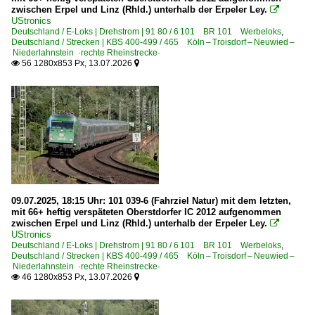
P&T Schotterverteil-und Planiermaschinen (USP)
zwischen Erpel und Linz (Rhld.) unterhalb der Erpeler Ley.

2016
UStronics
P&T Universalstopfmaschinen (USM)
Deutschland / E-Loks | Drehstrom | 91 80 / 6 101 BR 101 Werbeloks
,
2017
Deutschland / Strecken | KBS 400-499 / 465 Köln – Troisdorf – Neuwied –
Schotterprofiliermaschinen | sonstige
Niederlahnstein ·rechte Rheinstrecke·
2018
Skl 53 · Klv 53 Gleiskraftwagen, Rottenkraftwagen
56 1280x853 Px, 13.07.2026


2019
Stopfmaschinen | sonstige
~ Sonstige
2020
2020
Bahndienstfahrzeuge | historisch
2021
BR 725 · 726 | Gleismesszug ex DB VT 98
2022
Bahndienstfahrzeuge | Triebfahrzeuge
2023
09.07.2025, 18:15 Uhr: 101 039-6 (Fahrziel Natur) mit dem letzten,
mit 66+ heftig verspäteten Oberstdorfer IC 2012 aufgenommen
1 203 BR 203.3 Umbau DR V 100.1
2024
zwischen Erpel und Linz (Rhld.) unterhalb der Erpeler Ley.

UStronics
1 212 BR 212 V 100.20
2025
Deutschland / E-Loks | Drehstrom | 91 80 / 6 101 BR 101 Werbeloks
,
1 218 BR 218
Deutschland / Strecken | KBS 400-499 / 465 Köln – Troisdorf – Neuwied –
2026
Niederlahnstein ·rechte Rheinstrecke·
46 1280x853 Px, 13.07.2026


Bahnhöfe (A - E)
Bad Honnef