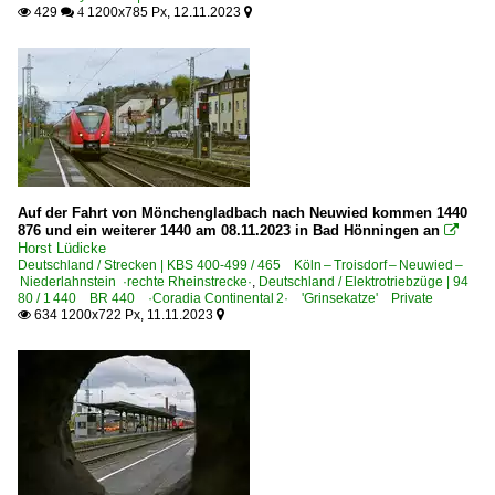
KLV Containerzüge
429
1200x785 Px, 12.11.2023

 4

KLV Sattelauflieger-Züge
KLV Winner-KLV-Züge
Kohle-, Erz- und Kokszüge
Röhrenzüge
Rübenzüge
Schotter- und Kieszüge
Auf der Fahrt von Mönchengladbach nach Neuwied kommen 1440
876 und ein weiterer 1440 am 08.11.2023 in Bad Hönningen an
Schwertransporte

Horst Lüdicke
Übergabefahrten, Sonderzüge
Deutschland / Strecken | KBS 400-499 / 465 Köln – Troisdorf – Neuwied –
Niederlahnstein ·rechte Rheinstrecke·
,
Deutschland / Elektrotriebzüge | 94
~ Sonstige
80 / 1 440 BR 440 ·Coradia Continental 2· 'Grinsekatze' Private
634 1200x722 Px, 11.11.2023


Güterwagen
4 | Gattung S | Flachwagen mit Drehgestellen in Sonderba
9 | Gattung U | Sonderwagen, Silowagen
~ Sonstige Güterwagen