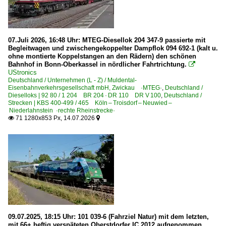
Unternehmen
Alpha Trains Belgium NV/SA
2000
Corridor Operations NMBS/SNCB DB Schenker Rail N. V
2002
07.Juli 2026, 16:48 Uhr: MTEG-Diesellok 204 347-9 passierte mit
Begleitwagen und zwischengekoppelter Dampflok 094 692-1 (kalt u.
Crossrail Benelux N.V., Antwerpen ·XRAIL· bis 09.2025
2003
ohne montierte Koppelstangen an den Rädern) den schönen
Lineas Group SA/NV ·LNS· ab 04.2017 (ex Cobra)
Bahnhof in Bonn-Oberkassel in nördlicher Fahrtrichtung.

2005
UStronics
Railtraxx BVBA, Borgerhout ·RTX·
Deutschland / Unternehmen (L - Z) / Muldental-
2006
Eisenbahnverkehrsgesellschaft mbH, Zwickau ·MTEG·
,
Deutschland /
Dieselloks | 92 80 / 1 204 BR 204 · DR 110 DR V 100
,
Deutschland /
2008
Strecken | KBS 400-499 / 465 Köln – Troisdorf – Neuwied –
Deutschland
Niederlahnstein ·rechte Rheinstrecke·
2009
71 1280x853 Px, 14.07.2026


Bahnbetriebswerke
2010
Bw Linz am Rhein EVG
2010
2011
Bahndienstfahrzeuge
2012
BR 701 · BR 702.1 | WMD/MBB Turmtriebwagen
2013
BR 719.0 | MAN SPZ 2 Ultraschall Schienenprüfzug
2014
BR 741.1 | GBM GAF 100 R Gleisarbeitsfahrzeug
09.07.2025, 18:15 Uhr: 101 039-6 (Fahrziel Natur) mit dem letzten,
2015
mit 66+ heftig verspäteten Oberstdorfer IC 2012 aufgenommen