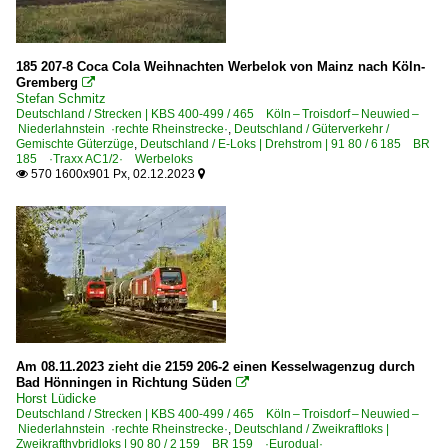
Bahn und Landschaft
Bahn und Städte
185 207-8 Coca Cola Weihnachten Werbelok von Mainz nach Köln-
Gremberg

IC 118 / IC 119 Starzug des Rheintals
Stefan Schmitz
Momentaufnahmen
Deutschland / Strecken | KBS 400-499 / 465 Köln – Troisdorf – Neuwied –
Niederlahnstein ·rechte Rheinstrecke·
,
Deutschland / Güterverkehr /
Sonderzüge und Sonderfahrten
Gemischte Güterzüge
,
Deutschland / E-Loks | Drehstrom | 91 80 / 6 185 BR
185 ·Traxx AC1/2· Werbeloks
TEE- und Rheingold-Züge
570 1600x901 Px, 02.12.2023


Güterverkehr
Autotransportzüge
Coil-, Stahl- und Aluminiumzüge
Gemischte Güterzüge
Güterverladung und -Transport
Am 08.11.2023 zieht die 2159 206-2 einen Kesselwagenzug durch
Güterzüge (sonstige)
Bad Hönningen in Richtung Süden

Kalkzüge
Horst Lüdicke
Deutschland / Strecken | KBS 400-499 / 465 Köln – Troisdorf – Neuwied –
Kessel- und Silozüge
Niederlahnstein ·rechte Rheinstrecke·
,
Deutschland / Zweikraftloks |
Zweikrafthybridloks | 90 80 / 2 159 BR 159 ·Eurodual·