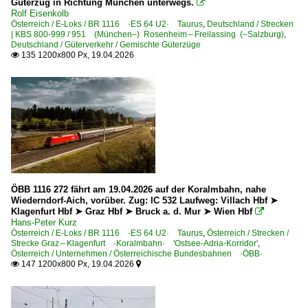
Güterzug in Richtung München unterwegs.

Rolf Eisenkolb
Österreich / E-Loks / BR 1116 ·ES 64 U2· Taurus
,
Deutschland / Strecken
| KBS 800-999 / 951 (München–) Rosenheim – Freilassing (–Salzburg)
,
Deutschland / Güterverkehr / Gemischte Güterzüge
135 1200x800 Px, 19.04.2026

ÖBB 1116 272 fährt am 19.04.2026 auf der Koralmbahn, nahe
Wiederndorf-Aich, vorüber. Zug: IC 532 Laufweg: Villach Hbf ➤
Klagenfurt Hbf ➤ Graz Hbf ➤ Bruck a. d. Mur ➤ Wien Hbf

Hans-Peter Kurz
Österreich / E-Loks / BR 1116 ·ES 64 U2· Taurus
,
Österreich / Strecken /
Strecke Graz – Klagenfurt ·Koralmbahn· 'Ostsee-Adria-Korridor'
,
Österreich / Unternehmen / Österreichische Bundesbahnen ·ÖBB·
147 1200x800 Px, 19.04.2026

