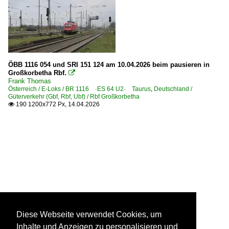
ÖBB 1116 054 und SRI 151 124 am 10.04.2026 beim pausieren in
Großkorbetha Rbf.

Frank Thomas
Österreich / E-Loks / BR 1116 ·ES 64 U2· Taurus
,
Deutschland /
Güterverkehr (Gbf, Rbf, Ubf) / Rbf Großkorbetha
190 1200x772 Px, 14.04.2026

Diese Webseite verwendet Cookies, um
Inhalte und Anzeigen zu personalisieren und