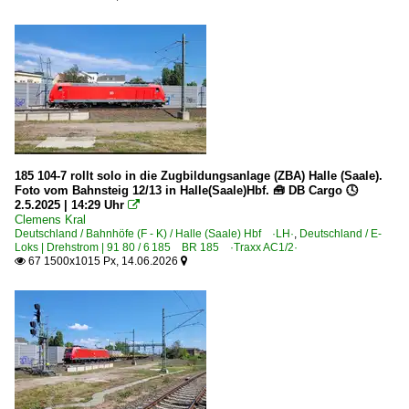
185 104-7 rollt solo in die Zugbildungsanlage (ZBA) Halle (Saale).
Foto vom Bahnsteig 12/13 in Halle(Saale)Hbf. 🧰 DB Cargo 🕓
2.5.2025 | 14:29 Uhr

Clemens Kral
Deutschland / Bahnhöfe (F - K) / Halle (Saale) Hbf ·LH·
,
Deutschland / E-
Loks | Drehstrom | 91 80 / 6 185 BR 185 ·Traxx AC1/2·
67 1500x1015 Px, 14.06.2026

