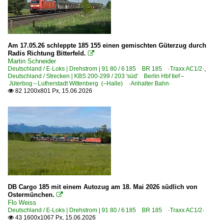
Am 17.05.26 schleppte 185 155 einen gemischten Güterzug durch
Radis Richtung Bitterfeld.

Martin Schneider
Deutschland / E-Loks | Drehstrom | 91 80 / 6 185 BR 185 ·Traxx AC1/2·
,
Deutschland / Strecken | KBS 200-299 / 203 'süd' Berlin Hbf tief –
Jüterbog – Lutherstadt Wittenberg (–Halle) ·Anhalter Bahn·
82 1200x801 Px, 15.06.2026

DB Cargo 185 mit einem Autozug am 18. Mai 2026 südlich von
Ostermünchen.

Flo Weiss
Deutschland / E-Loks | Drehstrom | 91 80 / 6 185 BR 185 ·Traxx AC1/2·
43 1600x1067 Px, 15.06.2026
