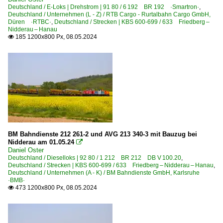
Deutschland / E-Loks | Drehstrom | 91 80 / 6 192 BR 192 ·Smartron·
,
Deutschland / Unternehmen (L - Z) / RTB Cargo - Rurtalbahn Cargo GmbH,
Düren ·RTBC·
,
Deutschland / Strecken | KBS 600-699 / 633 Friedberg –
Nidderau – Hanau
185 1200x800 Px, 08.05.2024

BM Bahndienste 212 261-2 und AVG 213 340-3 mit Bauzug bei
Nidderau am 01.05.24

Daniel Oster
Deutschland / Dieselloks | 92 80 / 1 212 BR 212 DB V 100.20
,
Deutschland / Strecken | KBS 600-699 / 633 Friedberg – Nidderau – Hanau
,
Deutschland / Unternehmen (A - K) / BM Bahndienste GmbH, Karlsruhe
·BMB·
473 1200x800 Px, 08.05.2024
