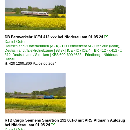
DB Fernverkehr ICE4 412 xxx bei Nidderau am 01.05.24

Daniel Oster
Deutschland / Unternehmen (A - K) / DB Fernverkehr AG, Frankfurt (Main)
,
Deutschland / Elektrotriebzüge | 93 8x | ICE - IC / ICE 4 BR 412 · x 412 · x
812
,
Deutschland / Strecken | KBS 600-699 / 633 Friedberg – Nidderau –
Hanau
420 1200x800 Px, 08.05.2024

RTB Cargo Siemens Smartron 192 061-0 mit ARS Altmann Autozug
bei Nidderau am 01.05.24

Daniel Oster