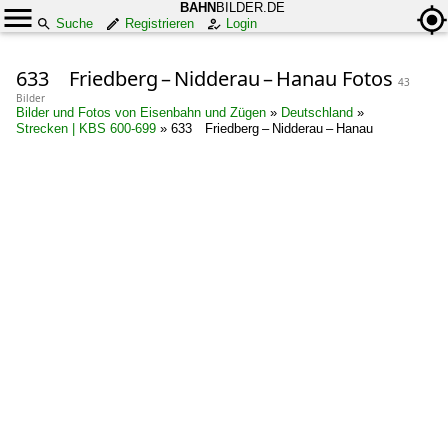
BAHN
BILDER.DE
Suche
Registrieren
Login
633 Friedberg – Nidderau – Hanau Fotos
43
Bilder
Bilder und Fotos von Eisenbahn und Zügen
»
Deutschland
»
Strecken | KBS 600-699
»
633 Friedberg – Nidderau – Hanau