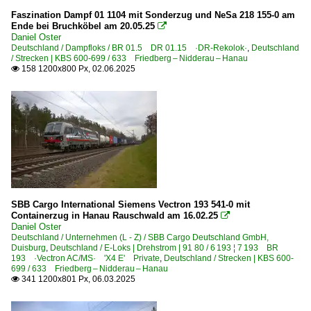
Faszination Dampf 01 1104 mit Sonderzug und NeSa 218 155-0 am
E-Loks | Drehstrom | 91 80
Ende bei Bruchköbel am 20.05.25

Daniel Oster
6 145 BR 145 ·Traxx AC·
Deutschland / Dampfloks / BR 01.5 DR 01.15 ·DR-Rekolok·
,
Deutschland
/ Strecken | KBS 600-699 / 633 Friedberg – Nidderau – Hanau
6 145 BR 145 ·Traxx AC· Private
158 1200x800 Px, 02.06.2025

6 146 BR 146 ·Traxx AC1/2·
6 152 BR 152 ·ES 64 F·
6 185 BR 185 ·Traxx AC1/2·
6 185 BR 185 ·Traxx AC1/2· Private
6 187 BR 187 ·Traxx AC3·
6 187 BR 187 ·Traxx AC3· Private
6 189 BR 189 ·ES 64 F4· Private
SBB Cargo International Siemens Vectron 193 541-0 mit
Containerzug in Hanau Rauschwald am 16.02.25

6 192 BR 192 ·Smartron·
Daniel Oster
Deutschland / Unternehmen (L - Z) / SBB Cargo Deutschland GmbH,
6 193 ¦ 7 193 BR 193 ·Vectron AC/MS· 'X4 E' Private
Duisburg
,
Deutschland / E-Loks | Drehstrom | 91 80 / 6 193 ¦ 7 193 BR
193 ·Vectron AC/MS· 'X4 E' Private
,
Deutschland / Strecken | KBS 600-
699 / 633 Friedberg – Nidderau – Hanau
E-Loks | konventionell
341 1200x801 Px, 06.03.2025

6 111 BR 111