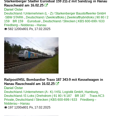
DB Cargo Deutschland AG, Mainz ex DB Schenker
Starkenberger Stadler Eurodual 159 211-2 mit Sandzug in Hanau
Rauschwald am 16.02.25

DB Fernverkehr AG, Frankfurt (Main)
Daniel Oster
Deutschland / Unternehmen (L - Z) / Starkenberger Baustoffwerke GmbH
DB Regio AG - DB Gebrauchtzug
·SBW·STARK·
,
Deutschland / Zweikraftloks | Zweikrafthybridloks | 90 80 / 2
159 BR 159 ·Eurodual·
,
Deutschland / Strecken | KBS 600-699 / 633
DB Regio AG - Region Bayern
Friedberg – Nidderau – Hanau
582 1200x801 Px, 17.02.2025

DB Regio AG - Region Mitte
HLB Hessenbahn GmbH, Frankfurt/M. ·HEB·
HSL Logistik GmbH, Hamburg
Unternehmen (L - Z)
Lokomotion Gesellschaft für Schienentraktion mbH ·LM·
METRANS Rail (Deutschland) GmbH, Leipzig ·MTRD·
Railpool/HSL Bombardier Traxx 187 343-9 mit Kesselwagen in
RTB Cargo - Rurtalbahn Cargo GmbH, Düren ·RTBC·
Hanau Rauschwald am 16.02.25

Daniel Oster
SBB Cargo Deutschland GmbH, Duisburg
Deutschland / Unternehmen (A - K) / HSL Logistik GmbH, Hamburg
,
Deutschland / E-Loks | Drehstrom | 91 80 / 6 187 BR 187 ·Traxx AC3·
Starkenberger Baustoffwerke GmbH ·SBW·STARK·
Private
,
Deutschland / Strecken | KBS 600-699 / 633 Friedberg –
Nidderau – Hanau
197 1200x801 Px, 17.02.2025

Zweikraftloks | Zweikrafthybridloks | 90 80