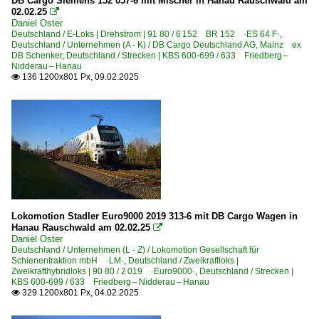
DB Cargo Siemens 152 057-6 mit Mischer in Hanau Rauschwald am
02.02.25

Daniel Oster
Deutschland / E-Loks | Drehstrom | 91 80 / 6 152 BR 152 ·ES 64 F·
,
Deutschland / Unternehmen (A - K) / DB Cargo Deutschland AG, Mainz ex
DB Schenker
,
Deutschland / Strecken | KBS 600-699 / 633 Friedberg –
Nidderau – Hanau
136 1200x801 Px, 09.02.2025

Lokomotion Stadler Euro9000 2019 313-6 mit DB Cargo Wagen in
Hanau Rauschwald am 02.02.25

Daniel Oster
Deutschland / Unternehmen (L - Z) / Lokomotion Gesellschaft für
Schienentraktion mbH ·LM·
,
Deutschland / Zweikraftloks |
Zweikrafthybridloks | 90 80 / 2 019 ·Euro9000·
,
Deutschland / Strecken |
KBS 600-699 / 633 Friedberg – Nidderau – Hanau
329 1200x801 Px, 04.02.2025
