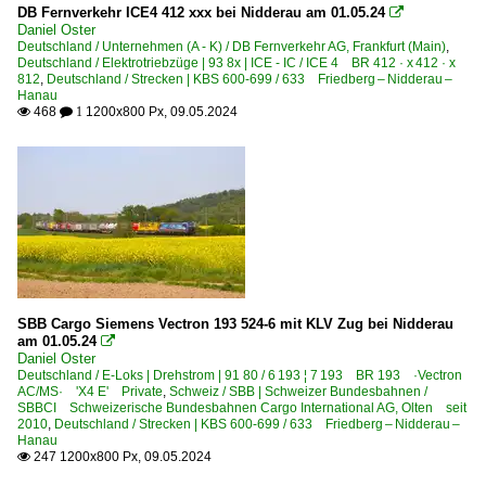
DB Fernverkehr ICE4 412 xxx bei Nidderau am 01.05.24

Daniel Oster
Deutschland / Unternehmen (A - K) / DB Fernverkehr AG, Frankfurt (Main)
,
Deutschland / Elektrotriebzüge | 93 8x | ICE - IC / ICE 4 BR 412 · x 412 · x
812
,
Deutschland / Strecken | KBS 600-699 / 633 Friedberg – Nidderau –
Hanau
468
1200x800 Px, 09.05.2024

 1
SBB Cargo Siemens Vectron 193 524-6 mit KLV Zug bei Nidderau
am 01.05.24

Daniel Oster
Deutschland / E-Loks | Drehstrom | 91 80 / 6 193 ¦ 7 193 BR 193 ·Vectron
AC/MS· 'X4 E' Private
,
Schweiz / SBB | Schweizer Bundesbahnen /
SBBCI Schweizerische Bundesbahnen Cargo International AG, Olten seit
2010
,
Deutschland / Strecken | KBS 600-699 / 633 Friedberg – Nidderau –
Hanau
247 1200x800 Px, 09.05.2024
