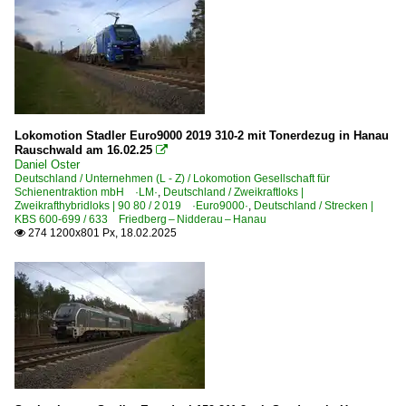
6 111 BR 111 Werbeloks
Elektrotriebzüge | 93 8x | ICE - IC
ICE 4 BR 412 · x 412 · x 812
Elektrotriebzüge | 94 80
Lokomotion Stadler Euro9000 2019 310-2 mit Tonerdezug in Hanau
Rauschwald am 16.02.25

0 442 BR 442 ·Talent 2· 'Hamsterbacke'
Daniel Oster
Deutschland / Unternehmen (L - Z) / Lokomotion Gesellschaft für
0 445 BR 445 ·Twindexx Vario·
Schienentraktion mbH ·LM·
,
Deutschland / Zweikraftloks |
1 440 BR 440 ·Coradia Continental 2· 'Grinsekatze'
Zweikrafthybridloks | 90 80 / 2 019 ·Euro9000·
,
Deutschland / Strecken |
KBS 600-699 / 633 Friedberg – Nidderau – Hanau
1 440 BR 440 ·Coradia Continental 2· 'Grinsekatze' Pr
274 1200x801 Px, 18.02.2025

Unternehmen (A - K)
Alpha Trains Europa GmbH ·ATDE·
Beacon Rail Capital Europe GmbH, München ·BRCE·DIS
BM Bahndienste GmbH, Karlsruhe ·BMB·
Centralbahn GmbH, Mönchengladbach ·CBB·