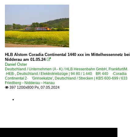
HLB Alstom Coradia Continental 1440 xxx im Mittelhessennetz bei
Nidderau am 01.05.24

Daniel Oster
Deutschland / Unternehmen (A - K) / HLB Hessenbahn GmbH, Frankfurt/M.
·HEB·
,
Deutschland / Elektrotriebzüge | 94 80 / 1 440 BR 440 ·Coradia
Continental 2· 'Grinsekatze'
,
Deutschland / Strecken | KBS 600-699 / 633
Friedberg – Nidderau – Hanau
397 1200x800 Px, 07.05.2024
