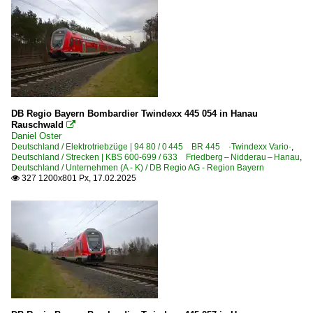
2 019 ·Euro9000·
2 159 BR 159 ·Eurodual·
Österreich
E-Loks
BR 1293 ·Vectron MS·
DB Regio Bayern Bombardier Twindexx 445 054 in Hanau
Rauschwald

Daniel Oster
Unternehmen
Deutschland / Elektrotriebzüge | 94 80 / 0 445 BR 445 ·Twindexx Vario·
,
Deutschland / Strecken | KBS 600-699 / 633 Friedberg – Nidderau – Hanau
,
Österreichische Bundesbahnen ·ÖBB·
Deutschland / Unternehmen (A - K) / DB Regio AG - Region Bayern
327 1200x801 Px, 17.02.2025

Schweiz
SBB | Schweizer Bundesbahnen
SBBCI Schweizerische Bundesbahnen Cargo Internationa