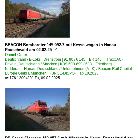
BEACON Bombardier 145 092-3 mit Kesselwagen in Hanau
Rauschwald am 02.02.25

Daniel Oster
Deutschland / E-Loks | Drehstrom | 91 80 / 6 145 BR 145 ·Traxx AC·
Private
,
Deutschland / Strecken | KBS 600-699 / 633 Friedberg –
Nidderau – Hanau
,
Deutschland / Unternehmen (A - K) / Beacon Rail Capital
Europe GmbH, München ·BRCE·DISPO· ab 10.2023
176 1200x801 Px, 09.02.2025
