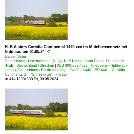
HLB Alstom Coradia Continental 1440 xxx im Mittelhessennetz bei
Nidderau am 01.05.24

Daniel Oster
Deutschland / Unternehmen (A - K) / HLB Hessenbahn GmbH, Frankfurt/M.
·HEB·
,
Deutschland / Strecken | KBS 600-699 / 633 Friedberg – Nidderau –
Hanau
,
Deutschland / Elektrotriebzüge | 94 80 / 1 440 BR 440 ·Coradia
Continental 2· 'Grinsekatze' Private
414 1200x800 Px, 09.05.2024
