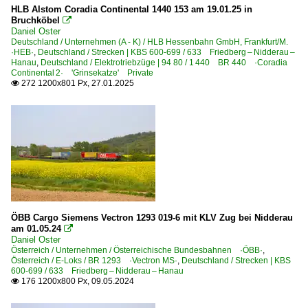
HLB Alstom Coradia Continental 1440 153 am 19.01.25 in
Bruchköbel

Daniel Oster
Deutschland / Unternehmen (A - K) / HLB Hessenbahn GmbH, Frankfurt/M.
·HEB·
,
Deutschland / Strecken | KBS 600-699 / 633 Friedberg – Nidderau –
Hanau
,
Deutschland / Elektrotriebzüge | 94 80 / 1 440 BR 440 ·Coradia
Continental 2· 'Grinsekatze' Private
272 1200x801 Px, 27.01.2025

ÖBB Cargo Siemens Vectron 1293 019-6 mit KLV Zug bei Nidderau
am 01.05.24

Daniel Oster
Österreich / Unternehmen / Österreichische Bundesbahnen ·ÖBB·
,
Österreich / E-Loks / BR 1293 ·Vectron MS·
,
Deutschland / Strecken | KBS
600-699 / 633 Friedberg – Nidderau – Hanau
176 1200x800 Px, 09.05.2024
