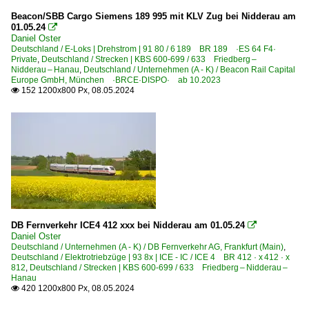
Beacon/SBB Cargo Siemens 189 995 mit KLV Zug bei Nidderau am
01.05.24

Daniel Oster
Deutschland / E-Loks | Drehstrom | 91 80 / 6 189 BR 189 ·ES 64 F4·
Private
,
Deutschland / Strecken | KBS 600-699 / 633 Friedberg –
Nidderau – Hanau
,
Deutschland / Unternehmen (A - K) / Beacon Rail Capital
Europe GmbH, München ·BRCE·DISPO· ab 10.2023
152 1200x800 Px, 08.05.2024

DB Fernverkehr ICE4 412 xxx bei Nidderau am 01.05.24

Daniel Oster
Deutschland / Unternehmen (A - K) / DB Fernverkehr AG, Frankfurt (Main)
,
Deutschland / Elektrotriebzüge | 93 8x | ICE - IC / ICE 4 BR 412 · x 412 · x
812
,
Deutschland / Strecken | KBS 600-699 / 633 Friedberg – Nidderau –
Hanau
420 1200x800 Px, 08.05.2024
