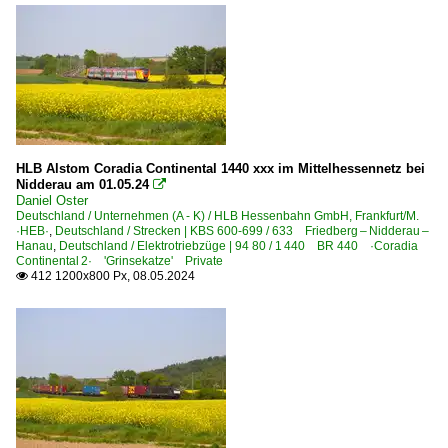
HLB Alstom Coradia Continental 1440 xxx im Mittelhessennetz bei
Nidderau am 01.05.24

Daniel Oster
Deutschland / Unternehmen (A - K) / HLB Hessenbahn GmbH, Frankfurt/M.
·HEB·
,
Deutschland / Strecken | KBS 600-699 / 633 Friedberg – Nidderau –
Hanau
,
Deutschland / Elektrotriebzüge | 94 80 / 1 440 BR 440 ·Coradia
Continental 2· 'Grinsekatze' Private
412 1200x800 Px, 08.05.2024
