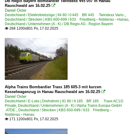
DB Regio Bayern Bombardier Twindexx 445 057 in Hanau
Rauschwald am 16.02.25

Daniel Oster
Deutschland / Elektrotriebzüge | 94 80 / 0 445 BR 445 ·Twindexx Vario·
,
Deutschland / Strecken | KBS 600-699 / 633 Friedberg – Nidderau – Hanau
,
Deutschland / Unternehmen (A - K) / DB Regio AG - Region Bayern
268 1200x801 Px, 17.02.2025

Alpha Trains Bombardier Traxx 185 605-3 mit kurzen
Kesselwagenzug in Hanau Rauschwald am 16.02.25

Daniel Oster
Deutschland / E-Loks | Drehstrom | 91 80 / 6 185 BR 185 ·Traxx AC1/2·
Private
,
Deutschland / Unternehmen (A - K) / Alpha Trains Europa GmbH
·ATDE·
,
Deutschland / Strecken | KBS 600-699 / 633 Friedberg –
Nidderau – Hanau
171 1200x801 Px, 17.02.2025
