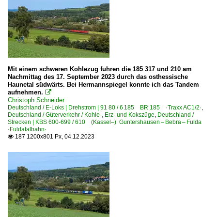
Mit einem schweren Kohlezug fuhren die 185 317 und 210 am
Nachmittag des 17. September 2023 durch das osthessische
Haunetal südwärts. Bei Hermannspiegel konnte ich das Tandem
aufnehmen.

Christoph Schneider
Deutschland / E-Loks | Drehstrom | 91 80 / 6 185 BR 185 ·Traxx AC1/2·
,
Deutschland / Güterverkehr / Kohle-, Erz- und Kokszüge
,
Deutschland /
Strecken | KBS 600-699 / 610 (Kassel–) Guntershausen – Bebra – Fulda
·Fuldatalbahn·
187 1200x801 Px, 04.12.2023
