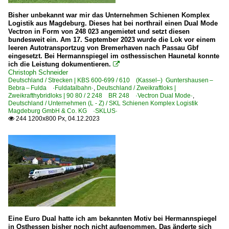
Bisher unbekannt war mir das Unternehmen Schienen Komplex
Logistik aus Magdeburg. Dieses hat bei northrail einen Dual Mode
Vectron in Form von 248 023 angemietet und setzt diesen
bundesweit ein. Am 17. September 2023 wurde die Lok vor einem
leeren Autotransportzug von Bremerhaven nach Passau Gbf
eingesetzt. Bei Hermannspiegel im osthessischen Haunetal konnte
ich die Leistung dokumentieren.

Christoph Schneider
Deutschland / Strecken | KBS 600-699 / 610 (Kassel–) Guntershausen –
Bebra – Fulda ·Fuldatalbahn·
,
Deutschland / Zweikraftloks |
Zweikrafthybridloks | 90 80 / 2 248 BR 248 ·Vectron Dual Mode·
,
Deutschland / Unternehmen (L - Z) / SKL Schienen Komplex Logistik
Magdeburg GmbH & Co. KG ·SKLUS·
244 1200x800 Px, 04.12.2023

Eine Euro Dual hatte ich am bekannten Motiv bei Hermannspiegel
in Osthessen bisher noch nicht aufgenommen. Das änderte sich