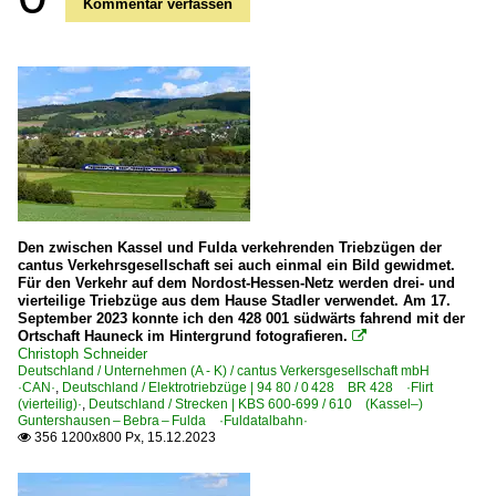
Kommentar verfassen
Den zwischen Kassel und Fulda verkehrenden Triebzügen der
cantus Verkehrsgesellschaft sei auch einmal ein Bild gewidmet.
Für den Verkehr auf dem Nordost-Hessen-Netz werden drei- und
vierteilige Triebzüge aus dem Hause Stadler verwendet. Am 17.
September 2023 konnte ich den 428 001 südwärts fahrend mit der
Ortschaft Hauneck im Hintergrund fotografieren.

Christoph Schneider
Deutschland / Unternehmen (A - K) / cantus Verkersgesellschaft mbH
·CAN·
,
Deutschland / Elektrotriebzüge | 94 80 / 0 428 BR 428 ·Flirt
(vierteilig)·
,
Deutschland / Strecken | KBS 600-699 / 610 (Kassel–)
Guntershausen – Bebra – Fulda ·Fuldatalbahn·
356 1200x800 Px, 15.12.2023
