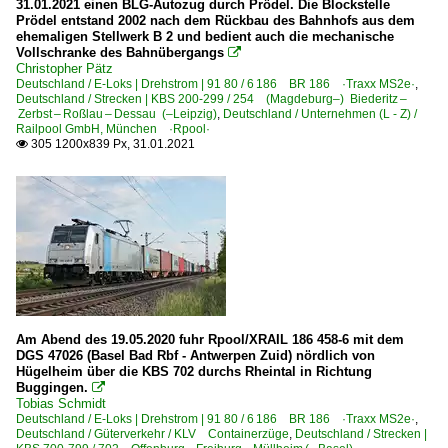
31.01.2021 einen BLG-Autozug durch Prödel. Die Blockstelle
Prödel entstand 2002 nach dem Rückbau des Bahnhofs aus dem
ehemaligen Stellwerk B 2 und bedient auch die mechanische
Vollschranke des Bahnübergangs

Christopher Pätz
Deutschland / E-Loks | Drehstrom | 91 80 / 6 186 BR 186 ·Traxx MS2e·
,
Deutschland / Strecken | KBS 200-299 / 254 (Magdeburg–) Biederitz –
Zerbst – Roßlau – Dessau (–Leipzig)
,
Deutschland / Unternehmen (L - Z) /
Railpool GmbH, München ·Rpool·
305 1200x839 Px, 31.01.2021

Am Abend des 19.05.2020 fuhr Rpool/XRAIL 186 458-6 mit dem
DGS 47026 (Basel Bad Rbf - Antwerpen Zuid) nördlich von
Hügelheim über die KBS 702 durchs Rheintal in Richtung
Buggingen.

Tobias Schmidt
Deutschland / E-Loks | Drehstrom | 91 80 / 6 186 BR 186 ·Traxx MS2e·
,
Deutschland / Güterverkehr / KLV Containerzüge
,
Deutschland / Strecken |