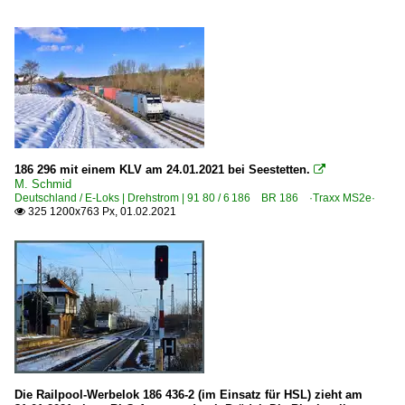
186 296 mit einem KLV am 24.01.2021 bei Seestetten.

M. Schmid
Deutschland / E-Loks | Drehstrom | 91 80 / 6 186 BR 186 ·Traxx MS2e·
325 1200x763 Px, 01.02.2021

Die Railpool-Werbelok 186 436-2 (im Einsatz für HSL) zieht am