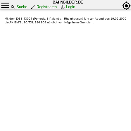
BAHN
BILDER.DE
Suche
Registrieren
Login
Mit dem DGS 43004 (Pomezia S.Palomba - Rheinhausen) fuhr am Abend des 19.05.2020
die AKIEM/BLSC/TXL 186 909 nördlich von Hügelheim über die ...