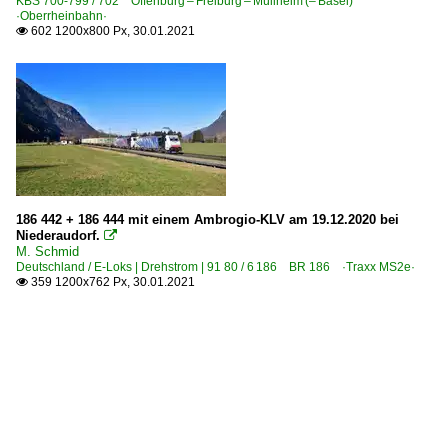
KBS 700-799 / 702 Offenburg – Freiburg – Müllheim (– Basel)
·Oberrheinbahn·
602 1200x800 Px, 30.01.2021

186 442 + 186 444 mit einem Ambrogio-KLV am 19.12.2020 bei
Niederaudorf.

M. Schmid
Deutschland / E-Loks | Drehstrom | 91 80 / 6 186 BR 186 ·Traxx MS2e·
359 1200x762 Px, 30.01.2021
