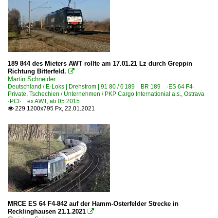
189 844 des Mieters AWT rollte am 17.01.21 Lz durch Greppin
Richtung Bitterfeld.

Martin Schneider
Deutschland / E-Loks | Drehstrom | 91 80 / 6 189 BR 189 ·ES 64 F4·
Private
,
Tschechien / Unternehmen / PKP Cargo Internationial a.s., Ostrava
·PCI· ex AWT, ab 05.2015
229 1200x795 Px, 22.01.2021

MRCE ES 64 F4-842 auf der Hamm-Osterfelder Strecke in
Recklinghausen 21.1.2021
