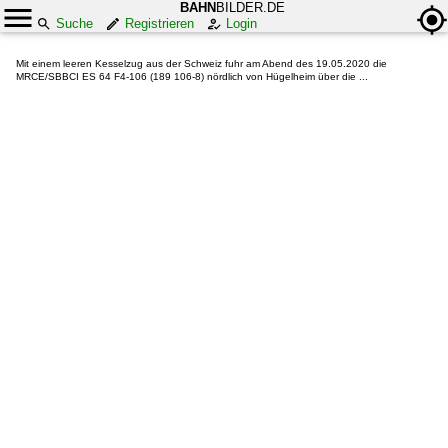
BAHN
BILDER.DE
Suche
Registrieren
Login
Mit einem leeren Kesselzug aus der Schweiz fuhr am Abend des 19.05.2020 die
MRCE/SBBCI ES 64 F4-106 (189 106-8) nördlich von Hügelheim über die ...