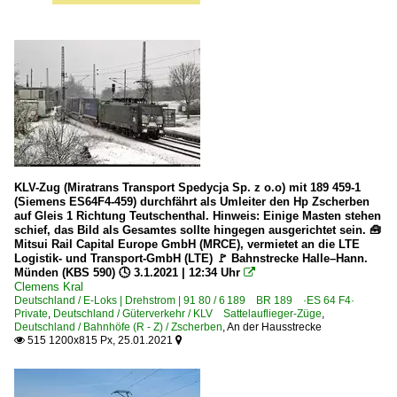
KLV-Zug (Miratrans Transport Spedycja Sp. z o.o) mit 189 459-1
(Siemens ES64F4-459) durchfährt als Umleiter den Hp Zscherben
auf Gleis 1 Richtung Teutschenthal. Hinweis: Einige Masten stehen
schief, das Bild als Gesamtes sollte hingegen ausgerichtet sein. 🧰
Mitsui Rail Capital Europe GmbH (MRCE), vermietet an die LTE
Logistik- und Transport-GmbH (LTE) 🚩 Bahnstrecke Halle–Hann.
Münden (KBS 590) 🕓 3.1.2021 | 12:34 Uhr

Clemens Kral
Deutschland / E-Loks | Drehstrom | 91 80 / 6 189 BR 189 ·ES 64 F4·
Private
,
Deutschland / Güterverkehr / KLV Sattelauflieger-Züge
,
Deutschland / Bahnhöfe (R - Z) / Zscherben
,
An der Hausstrecke
515 1200x815 Px, 25.01.2021

