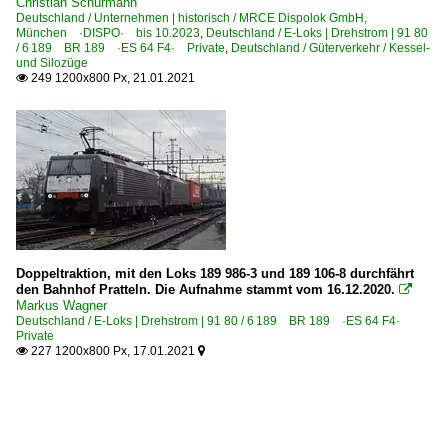
Christian Schürmann
Deutschland / Unternehmen | historisch / MRCE Dispolok GmbH,
München ·DISPO· bis 10.2023
,
Deutschland / E-Loks | Drehstrom | 91 80
/ 6 189 BR 189 ·ES 64 F4· Private
,
Deutschland / Güterverkehr / Kessel-
und Silozüge
249 1200x800 Px, 21.01.2021

Doppeltraktion, mit den Loks 189 986-3 und 189 106-8 durchfährt
den Bahnhof Pratteln. Die Aufnahme stammt vom 16.12.2020.

Markus Wagner
Deutschland / E-Loks | Drehstrom | 91 80 / 6 189 BR 189 ·ES 64 F4·
Private
227 1200x800 Px, 17.01.2021

