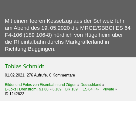
Mit einem leeren Kesselzug aus der Schweiz fuhr
am Abend des 19.
05.2020 die MRCE/SBBCI ES 64
F4-106 (189 106-8) nördlich von Hügelheim über
die Rheintalbahn durchs Markgräflerland in
Richtung Buggingen.
Tobias Schmidt
01.02.2021, 276 Aufrufe, 0 Kommentare
Bilder und Fotos von Eisenbahn und Zügen
»
Deutschland
»
E-Loks | Drehstrom | 91 80
»
6 189 BR 189 ·ES 64 F4· Private
»
ID 1242822