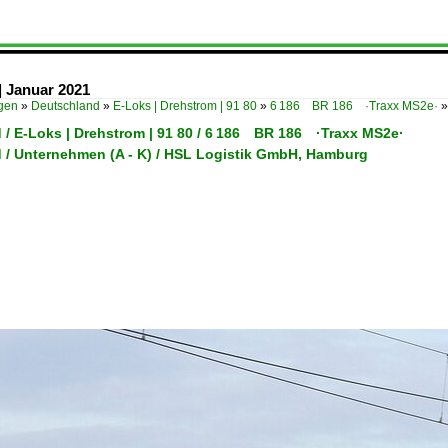
| Januar 2021
ügen
»
Deutschland
»
E-Loks | Drehstrom | 91 80
»
6 186 BR 186 ·Traxx MS2e·
 / E-Loks | Drehstrom | 91 80 / 6 186 BR 186 ·Traxx MS2e·
 / Unternehmen (A - K) / HSL Logistik GmbH, Hamburg