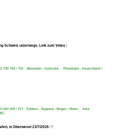
ng Schweiz unterwegs. Link zum Video :
KBS 700-799 / 700 Mannheim – Karlsruhe ·Rheinbahn·
,
Deutschland /
BS 400-499 / 471 Koblenz – Boppard – Bingen – Mainz ·linke
TBC·
fen, in Oberwesel 23/7/2026
