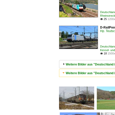
Deutschlan
Rheinstrec
25
1200x

D-RailPool
Hp. Teuts
Deutschlan
Kessel- und
18
1500x

Weitere Bilder aus "Deutschland 
Weitere Bilder aus "Deutschland 