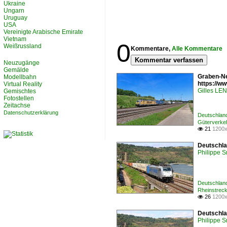
Ukraine
Ungarn
Uruguay
USA
Vereinigte Arabische Emirate
Vietnam
0
Weißrussland
Kommentare,
Alle Kommentare
Kommentar verfassen
Neuzugänge
Gemälde
Graben-Ne
Modellbahn
https://
Virtual Reality
Gilles L
Gemischtes
Fotostellen
Zeitachse
Datenschutzerklärung
Deutschlan
Güterverke
21
1200x

Deutschla
Philippe 
Deutschlan
Rheinstrec
26
1200x

Deutschla
Philippe 