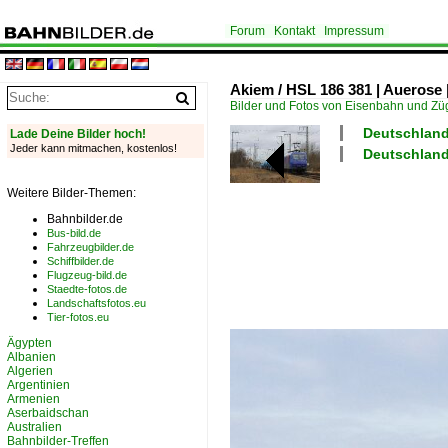
Forum
Kontakt
Impressum
Akiem / HSL 186 381 | Auerose 
Bilder und Fotos von Eisenbahn und Z
Deutschland
Lade Deine Bilder hoch!
Jeder kann mitmachen, kostenlos!
Deutschland
Weitere Bilder-Themen:
Bahnbilder.de
Bus-bild.de
Fahrzeugbilder.de
Schiffbilder.de
Flugzeug-bild.de
Staedte-fotos.de
Landschaftsfotos.eu
Tier-fotos.eu
Ägypten
Albanien
Algerien
Argentinien
Armenien
Aserbaidschan
Australien
Bahnbilder-Treffen