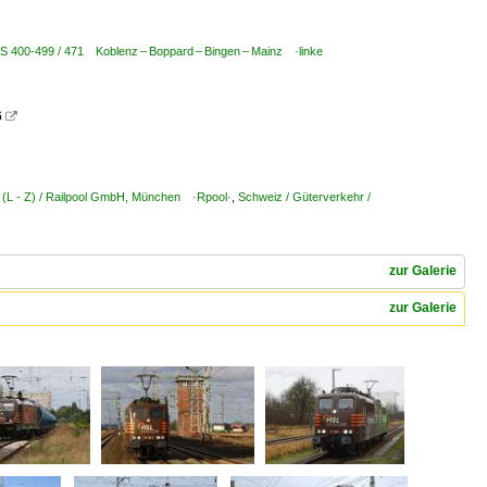
BS 400-499 / 471 Koblenz – Boppard – Bingen – Mainz ·linke
6

 (L - Z) / Railpool GmbH, München ·Rpool·
,
Schweiz / Güterverkehr /
zur Galerie
zur Galerie