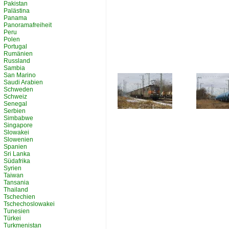
Pakistan
Palästina
Panama
Panoramafreiheit
Peru
Polen
Portugal
Rumänien
Russland
Sambia
San Marino
Saudi Arabien
Schweden
Schweiz
Senegal
Serbien
Simbabwe
Singapore
Slowakei
Slowenien
Spanien
Sri Lanka
Südafrika
Syrien
Taiwan
Tansania
Thailand
Tschechien
Tschechoslowakei
Tunesien
Türkei
Turkmenistan