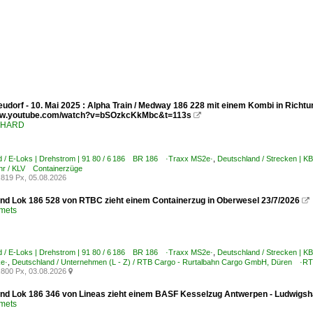
udorf - 10. Mai 2025 : Alpha Train / Medway 186 228 mit einem Kombi in Richtu
www.youtube.com/watch?v=bSOzkcKkMbc&t=113s

ENHARD
d / E-Loks | Drehstrom | 91 80 / 6 186 BR 186 ·Traxx MS2e·
,
Deutschland / Strecken | 
hr / KLV Containerzüge
819 Px, 05.08.2026
nd Lok 186 528 von RTBC zieht einem Containerzug in Oberwesel 23/7/2026

Smets
d / E-Loks | Drehstrom | 91 80 / 6 186 BR 186 ·Traxx MS2e·
,
Deutschland / Strecken | K
ke·
,
Deutschland / Unternehmen (L - Z) / RTB Cargo - Rurtalbahn Cargo GmbH, Düren ·R
800 Px, 03.08.2026

nd Lok 186 346 von Lineas zieht einem BASF Kesselzug Antwerpen - Ludwigsha
Smets