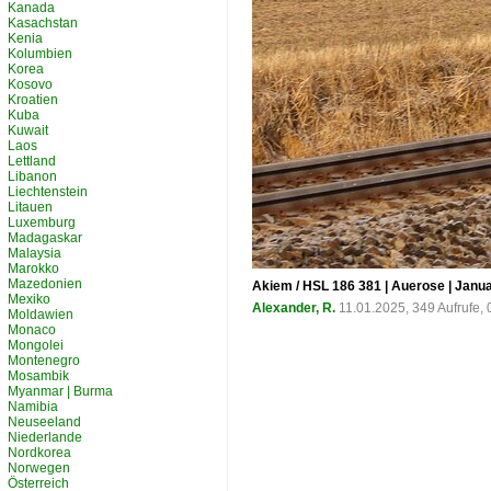
Kanada
Kasachstan
Kenia
Kolumbien
Korea
Kosovo
Kroatien
Kuba
Kuwait
Laos
Lettland
Libanon
Liechtenstein
Litauen
Luxemburg
Madagaskar
Malaysia
Marokko
Mazedonien
Akiem / HSL 186 381 | Auerose | Janu
Mexiko
Alexander, R.
11.01.2025, 349 Aufrufe
Moldawien
Monaco
Mongolei
Montenegro
Mosambik
Myanmar | Burma
Namibia
Neuseeland
Niederlande
Nordkorea
Norwegen
Österreich