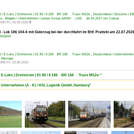
d / E-Loks | Drehstrom | 91 80 / 6 186 BR 186 ·Traxx MS2e·
,
Deutschland / Strecken | K
ke·
,
Belgien / Unternehmen / Lineas Group SA/NV ·LNS· ab 04.2017 (ex Cobra)
800 Px, 03.08.2026

 - Lok 186 104-6 mit Güterzug bei der durchfahrt im Bhf. Pratteln am 22.07.202
chmann
d / E-Loks | Drehstrom | 91 80 / 6 186 BR 186 ·Traxx MS2e·
,
Deutschland / Unternehmen
 Silozüge
888 Px, 03.08.2026
/ E-Loks | Drehstrom | 91 80 / 6 186 BR 186 ·Traxx MS2e·"
/ Unternehmen (A - K) / HSL Logistik GmbH, Hamburg"