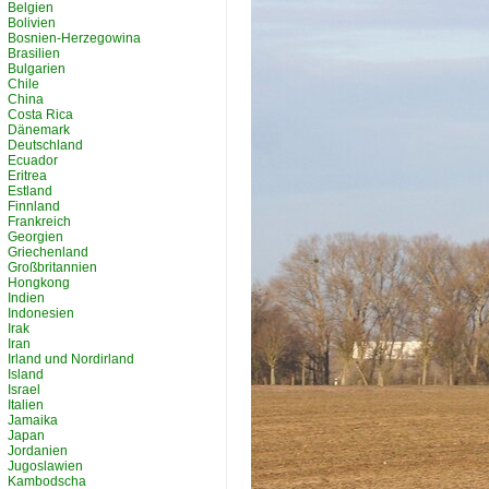
Belgien
Bolivien
Bosnien-Herzegowina
Brasilien
Bulgarien
Chile
China
Costa Rica
Dänemark
Deutschland
Ecuador
Eritrea
Estland
Finnland
Frankreich
Georgien
Griechenland
Großbritannien
Hongkong
Indien
Indonesien
Irak
Iran
Irland und Nordirland
Island
Israel
Italien
Jamaika
Japan
Jordanien
Jugoslawien
Kambodscha