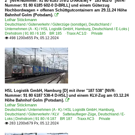
2" [NVR-Nummer: 91 80 6185 578-2 D-AKIEM] + "185 602-0" [NVR-
Nummer: 91 80 6185 602-0 D-BRLL] und einem Güterzug
Hochbordwagen + offenen Schüttgutcontainern am 29.11.24 Höhe
Bahnhof Golm (Potsdam).

Lothar Stöckmann
Deutschland / Güterverkehr / Güterzüge (sonstige)
,
Deutschland /
Unternehmen (A - K) / HSL Logistik GmbH, Hamburg
,
Deutschland / E-Loks |
Drehstrom | 91 80 / 6 185 BR 185 ·Traxx AC1/2· Private
498 1200x655 Px, 05.12.2024

HSL Logistik GmbH, Hamburg [D] mit ihrer "187 538" [NVR-
Nummer: 91 80 6187 538-4 D-HSL] und einem KLV-Zug am 03.12.24
Höhe Bahnhof Golm (Potsdam).

Lothar Stöckmann
Deutschland / Unternehmen (A - K) / HSL Logistik GmbH, Hamburg
,
Deutschland / Güterverkehr / KLV Sattelauflieger-Züge
,
Deutschland / E-
Loks | Drehstrom | 91 80 / 6 187 BR 187 ·Traxx AC3· Private
283 1200x679 Px, 05.12.2024
