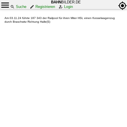
BAHN
BILDER.DE
Suche
Registrieren
Login
Am 03.11.24 führte 187 343 der Railpool für ihren Miter HSL einen Kesselwagenzug
durch Braschwitz Richtung Halle(S)