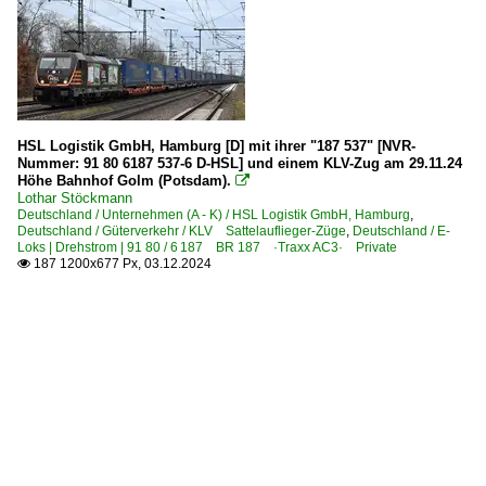
HSL Logistik GmbH, Hamburg [D] mit ihrer "187 537" [NVR-
Nummer: 91 80 6187 537-6 D-HSL] und einem KLV-Zug am 29.11.24
Höhe Bahnhof Golm (Potsdam).

Lothar Stöckmann
Deutschland / Unternehmen (A - K) / HSL Logistik GmbH, Hamburg
,
Deutschland / Güterverkehr / KLV Sattelauflieger-Züge
,
Deutschland / E-
Loks | Drehstrom | 91 80 / 6 187 BR 187 ·Traxx AC3· Private
187 1200x677 Px, 03.12.2024
