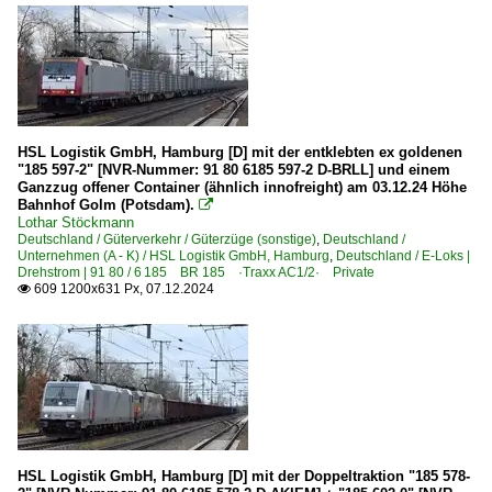
HSL Logistik GmbH, Hamburg [D] mit der entklebten ex goldenen
"185 597-2" [NVR-Nummer: 91 80 6185 597-2 D-BRLL] und einem
Ganzzug offener Container (ähnlich innofreight) am 03.12.24 Höhe
Bahnhof Golm (Potsdam).

Lothar Stöckmann
Deutschland / Güterverkehr / Güterzüge (sonstige)
,
Deutschland /
Unternehmen (A - K) / HSL Logistik GmbH, Hamburg
,
Deutschland / E-Loks |
Drehstrom | 91 80 / 6 185 BR 185 ·Traxx AC1/2· Private
609 1200x631 Px, 07.12.2024

HSL Logistik GmbH, Hamburg [D] mit der Doppeltraktion "185 578-