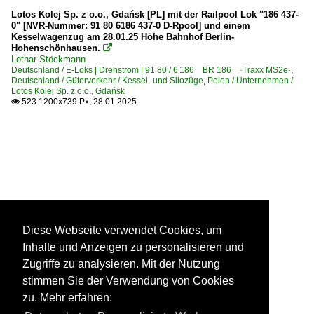
Lotos Kolej Sp. z o.o., Gdańsk [PL] mit der Railpool Lok "186 437-
0" [NVR-Nummer: 91 80 6186 437-0 D-Rpool] und einem
Kesselwagenzug am 28.01.25 Höhe Bahnhof Berlin-
Hohenschönhausen.

Lothar Stöckmann
Deutschland / E-Loks | Drehstrom | 91 80 / 6 186 BR 186 ·Traxx MS2e·
,
Deutschland / Güterverkehr / Kessel- und Silozüge
,
Polen / Unternehmen /
Lotos Kolej Sp. z o.o., Gdańsk
523 1200x739 Px, 28.01.2025

Diese Webseite verwendet Cookies, um
Inhalte und Anzeigen zu personalisieren und
Zugriffe zu analysieren. Mit der Nutzung
stimmen Sie der Verwendung von Cookies
zu. Mehr erfahren: